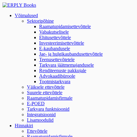
Võimalused
Sektoripõhine
Raamatupidamisettevõttele
Vabakutselisele
Ehitusettevõttele
Investeerimisettevõttele
E-kaubandusele
Jae- ja hulgikaubandusettevõttele
Teenusettevõtetele
Tarkvara jäätmemajandusele
Renditeenuste pakkujale
Advokaadibüroole
Tootmistarkvara
Väiksele ettevõttele
Suurele ettevõttele
Raamatupidamisfirmale
E-POED
Tarkvara funktsioonid
Integratsioonid
Lisamoodulid
Hinnakiri
Ettevõttele
Raamatupidamisfirmale