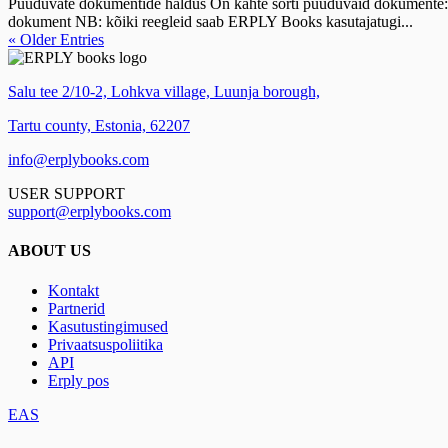
Puuduvate dokumentide haldus On kahte sorti puuduvaid dokumente: P
dokument NB: kõiki reegleid saab ERPLY Books kasutajatugi...
« Older Entries
Salu tee 2/10-2, Lohkva village, Luunja borough,
Tartu county, Estonia, 62207
info@erplybooks.com
USER SUPPORT
support@erplybooks.com
ABOUT US
Kontakt
Partnerid
Kasutustingimused
Privaatsuspoliitika
API
Erply pos
EAS