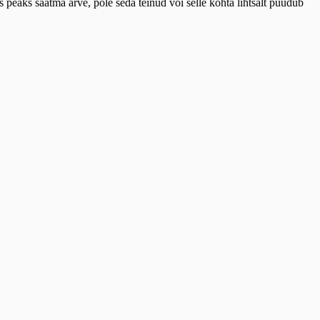
aks saatma arve, pole seda teinud või selle kohta lihtsalt puudub