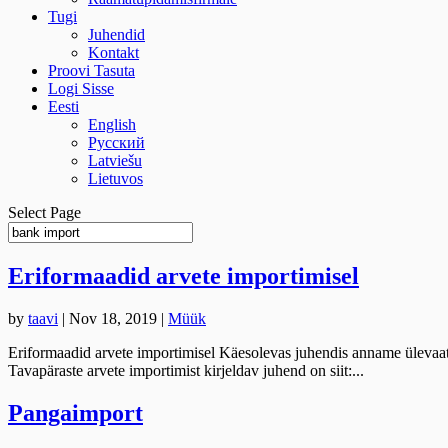
Tugi
Juhendid
Kontakt
Proovi Tasuta
Logi Sisse
Eesti
English
Русский
Latviešu
Lietuvos
Select Page
Eriformaadid arvete importimisel
by
taavi
|
Nov 18, 2019
|
Müük
Eriformaadid arvete importimisel Käesolevas juhendis anname ülevaate
Tavapäraste arvete importimist kirjeldav juhend on siit:...
Pangaimport