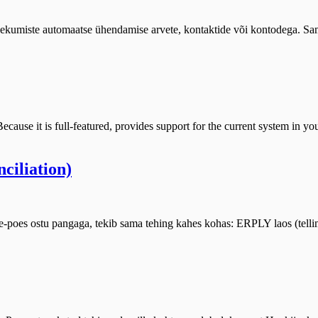
iste automaatse ühendamise arvete, kontaktide või kontodega. Samuti
t is full-featured, provides support for the current system in your 
ciliation)
 e-poes ostu pangaga, tekib sama tehing kahes kohas: ERPLY laos (tel