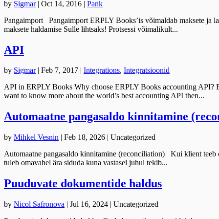
by
Sigmar
|
Oct 14, 2016
|
Pank
Pangaimport Pangaimport ERPLY Books’is võimaldab maksete ja laekum
maksete haldamise Sulle lihtsaks! Protsessi võimalikult...
API
by
Sigmar
|
Feb 7, 2017
|
Integrations
,
Integratsioonid
API in ERPLY Books Why choose ERPLY Books accounting API? Because i
want to know more about the world’s best accounting API then...
Automaatne pangasaldo kinnitamine (recon
by
Mihkel Vesnin
|
Feb 18, 2026
| Uncategorized
Automaatne pangasaldo kinnitamine (reconciliation) Kui klient teeb
tuleb omavahel ära siduda kuna vastasel juhul tekib...
Puuduvate dokumentide haldus
by
Nicol Safronova
|
Jul 16, 2024
| Uncategorized