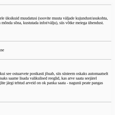
lele üksikuid muudatusi (soovite muuta väljade kujundust/asukohta,
da mõnda sõna, kustutada infot/välju), siis võtke meiega ühendust.
ine
t kui see ostuarvete postkasti jõuab, siis süsteem oskaks automaatselt
aks saame lisada valikulised reeglid, kas arve saata seejärel
lite järgi tehtud arveid on ok panka saata - nagunii peate pangas