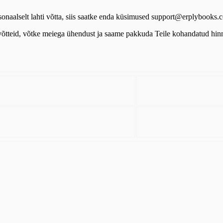
personaalselt lahti võtta, siis saatke enda küsimused support@erplyboo
võtteid, võtke meiega ühendust ja saame pakkuda Teile kohandatud hinn