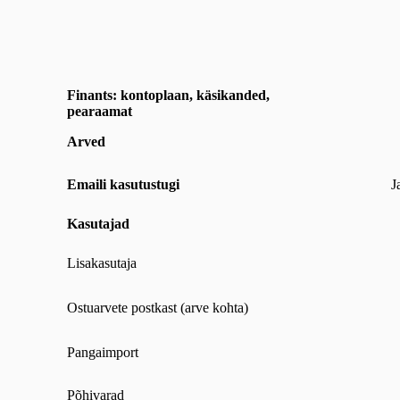
Finants: kontoplaan, käsikanded,
pearaamat
Arved
Emaili kasutustugi
J
Kasutajad
Lisakasutaja
Ostuarvete postkast (arve kohta)
Pangaimport
Põhivarad