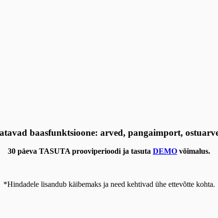
atavad baasfunktsioone: arved, pangaimport, ostuarvet
30
päeva TASUTA prooviperioodi ja tasuta
DEMO
võimalus.
*Hindadele lisandub käibemaks ja need kehtivad ühe ettevõtte kohta.