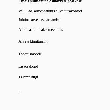
Emaili suunamine ostuarvete postkasti
Valuutad, automaatkursid, valuutakontod
Juhtimisarvestuse aruanded
Automaatne maksemeenutus
Arvete kinnitusring
Tootmismoodul
Lisaosakond
Telefonitugi
€