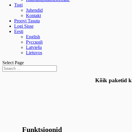
Tugi
Juhendid
Kontakt
Proovi Tasuta
Logi Sisse
Eesti
English
Русский
Latviešu
Lietuvos
Select Page
Kõik paketid k
Funktsioonid