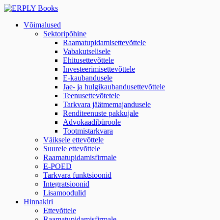
Võimalused
Sektoripõhine
Raamatupidamisettevõttele
Vabakutselisele
Ehitusettevõttele
Investeerimisettevõttele
E-kaubandusele
Jae- ja hulgikaubandusettevõttele
Teenusettevõtetele
Tarkvara jäätmemajandusele
Renditeenuste pakkujale
Advokaadibüroole
Tootmistarkvara
Väiksele ettevõttele
Suurele ettevõttele
Raamatupidamisfirmale
E-POED
Tarkvara funktsioonid
Integratsioonid
Lisamoodulid
Hinnakiri
Ettevõttele
Raamatupidamisfirmale