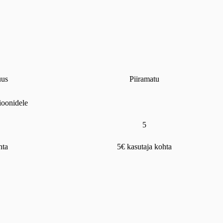
uus
Piiramatu
sioonidele
5
hta
5€ kasutaja kohta