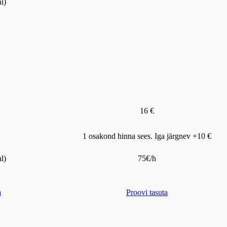
l)
16 €
1 osakond hinna sees. Iga järgnev +10 €
l)
75€/h
a
Proovi tasuta