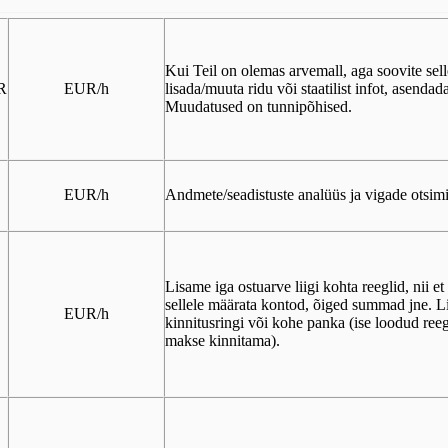
Kui Teil on olemas arvemall, aga soovite sel
R
EUR/h
lisada/muuta ridu või staatilist infot, asenda
Muudatused on tunnipõhised.
EUR/h
Andmete/seadistuste analüüs ja vigade otsim
Lisame iga ostuarve liigi kohta reeglid, nii e
sellele määrata kontod, õiged summad jne. Lis
EUR/h
kinnitusringi või kohe panka (ise loodud reeg
makse kinnitama).