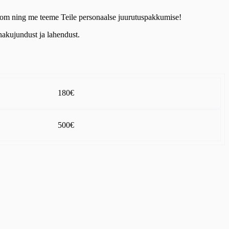
ks.com ning me teeme Teile personaalse juurutuspakkumise!
akujundust ja lahendust.
180€
500€