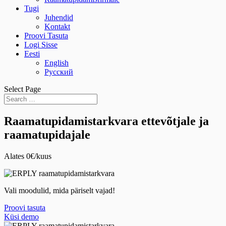
Tugi
Juhendid
Kontakt
Proovi Tasuta
Logi Sisse
Eesti
English
Русский
Select Page
Raamatupidamistarkvara ettevõtjale ja
raamatupidajale
Alates 0€/kuus
Vali moodulid, mida päriselt vajad!
Proovi tasuta
Küsi demo