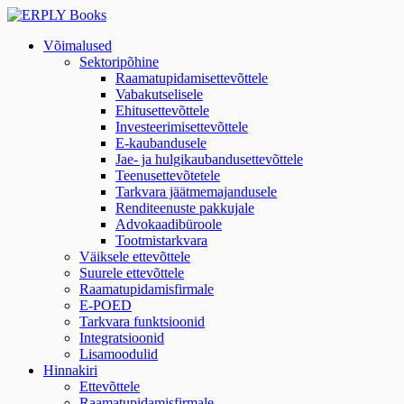
Võimalused
Sektoripõhine
Raamatupidamisettevõttele
Vabakutselisele
Ehitusettevõttele
Investeerimisettevõttele
E-kaubandusele
Jae- ja hulgikaubandusettevõttele
Teenusettevõtetele
Tarkvara jäätmemajandusele
Renditeenuste pakkujale
Advokaadibüroole
Tootmistarkvara
Väiksele ettevõttele
Suurele ettevõttele
Raamatupidamisfirmale
E-POED
Tarkvara funktsioonid
Integratsioonid
Lisamoodulid
Hinnakiri
Ettevõttele
Raamatupidamisfirmale