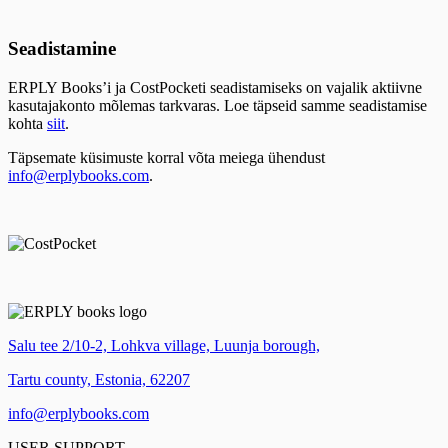
Seadistamine
ERPLY Books’i ja CostPocketi seadistamiseks on vajalik aktiivne
kasutajakonto mõlemas tarkvaras. Loe täpseid samme seadistamise
kohta
siit
.
Täpsemate küsimuste korral võta meiega ühendust
info@erplybooks.com
.
Salu tee 2/10-2, Lohkva village, Luunja borough,
Tartu county, Estonia, 62207
info@erplybooks.com
USER SUPPORT