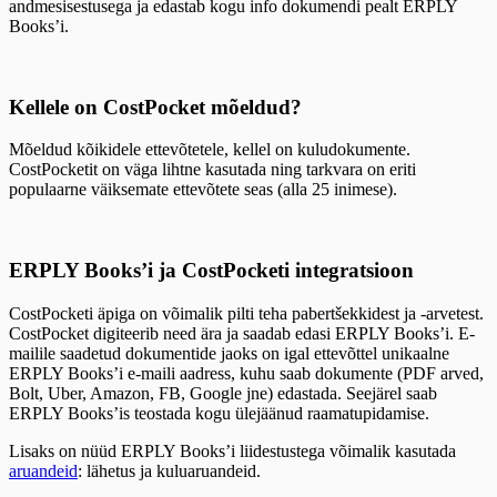
andmesisestusega ja edastab kogu info dokumendi pealt ERPLY
Books’i.
Kellele on CostPocket mõeldud?
Mõeldud kõikidele ettevõtetele, kellel on kuludokumente.
CostPocketit on väga lihtne kasutada ning tarkvara on eriti
populaarne väiksemate ettevõtete seas (alla 25 inimese).
ERPLY Books’i ja CostPocketi integratsioon
CostPocketi äpiga on võimalik pilti teha pabertšekkidest ja -arvetest.
CostPocket digiteerib need ära ja saadab edasi ERPLY Books’i. E-
mailile saadetud dokumentide jaoks on igal ettevõttel unikaalne
ERPLY Books’i e-maili aadress, kuhu saab dokumente (PDF arved,
Bolt, Uber, Amazon, FB, Google jne) edastada. Seejärel saab
ERPLY Books’is teostada kogu ülejäänud raamatupidamise.
Lisaks on nüüd ERPLY Books’i liidestustega võimalik kasutada
aruandeid
: lähetus ja kuluaruandeid.