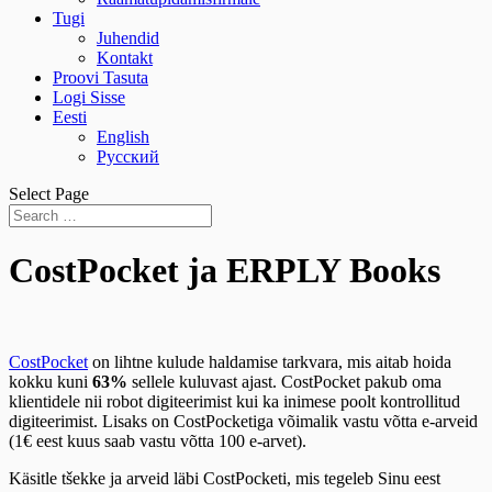
Tugi
Juhendid
Kontakt
Proovi Tasuta
Logi Sisse
Eesti
English
Русский
Select Page
CostPocket ja ERPLY Books
CostPocket
on lihtne kulude haldamise
tarkvara
, mis aitab hoida
kokku kuni
63%
sellele kuluvast ajast. CostPocket pakub oma
klientidele nii robot digiteerimist kui ka inimese poolt kontrollitud
digiteerimist. Lisaks on CostPocketiga võimalik vastu võtta e-arveid
(1€ eest kuus saab vastu võtta 100 e-arvet).
Käsitle tšekke ja arveid läbi CostPocketi, mis tegeleb Sinu eest