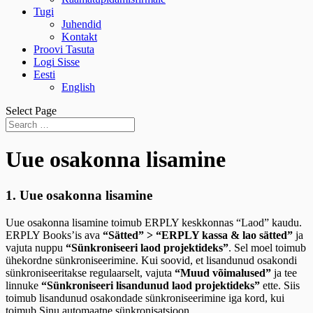
Tugi
Juhendid
Kontakt
Proovi Tasuta
Logi Sisse
Eesti
English
Select Page
Uue osakonna lisamine
1. Uue osakonna lisamine
Uue osakonna lisamine toimub ERPLY keskkonnas “Laod” kaudu.
ERPLY Books’is ava
“Sätted” > “ERPLY kassa & lao sätted”
ja
vajuta nuppu
“Sünkroniseeri laod projektideks”
. Sel moel toimub
ühekordne sünkroniseerimine. Kui soovid, et lisandunud osakondi
sünkroniseeritakse regulaarselt, vajuta
“Muud võimalused”
ja tee
linnuke
“Sünkroniseeri lisandunud laod projektideks”
ette. Siis
toimub lisandunud osakondade sünkroniseerimine iga kord, kui
toimub Sinu automaatne sünkronisatsioon.