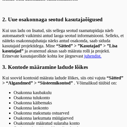
2. Uue osakonnaga seotud kasutajaõigused
Kui uus ladu on lisatud, siis sellega seotud raamatupidaja näeb
automaatselt vaikimisi antud laoga seotud informatsiooni. Selleks, et
näiteks osakonnajuhataja näeks antud osakonda, saab siduda
kasutajaid projektidega. Mine
“Sätted” > ”Kasutajad” > ”Lisa
kasutajad”
ja avanenud aknas saab määrata rolli ja projekti.
Erinevate kasutajarollide kohta loe järgnevast
juhendist.
3. Kontode määramine ladude lõikes
Kui soovid kontosid määrata ladude lõikes, siis otsi vajuta
“Sätted”
> “Algandmed” > “Süsteemikontod”
. Võimalikud tüübid on:
Osakonna kaubakulu
Osakonna tulukonto
Osakonna käibemaks
Osakonna laokonto
Osakonna maksmata ostuarved
Osakonna laekumata müügiarved
Osakonnale määratud sularaha konto