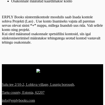
Osakonnale määratud kaardimakse konto
ERPLY Books süsteemikontode moodulis saab lisada kontole
sobiva Projekti (Lao) . Uue konto lisamiseks vajuta all paremas
servas olevat sinist
“+”
nuppu, millega lisandub uus rida. Vali sellele
konto ning projekt.
Kui oled määranud osakonnale spetsiifilisi kontosid, siis igal
sünkroniseerimisel määratakse tehingutega seotud kontod vastavalt
tehingu osakonnale.
Salu tee 2/10-2, Lohkva village, Luunja borough,
Tartu county, Estonia, 62207
info@erplybooks.com