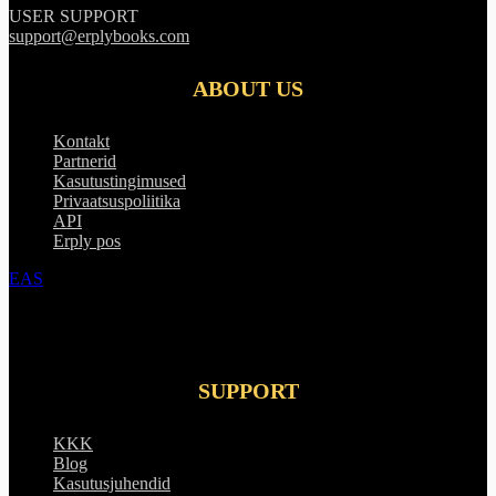
USER SUPPORT
support@erplybooks.com
ABOUT US
Kontakt
Partnerid
Kasutustingimused
Privaatsuspoliitika
API
Erply pos
EAS
SUPPORT
KKK
Blog
Kasutusjuhendid