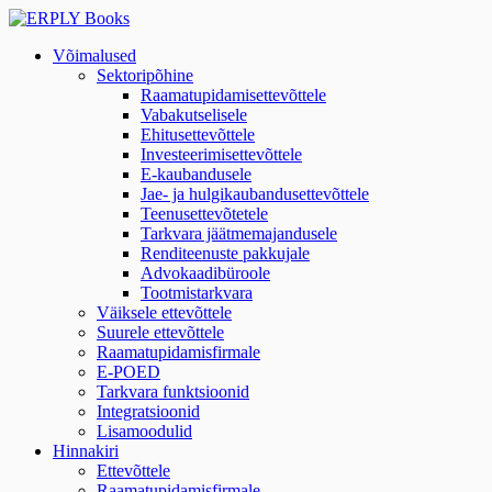
Võimalused
Sektoripõhine
Raamatupidamisettevõttele
Vabakutselisele
Ehitusettevõttele
Investeerimisettevõttele
E-kaubandusele
Jae- ja hulgikaubandusettevõttele
Teenusettevõtetele
Tarkvara jäätmemajandusele
Renditeenuste pakkujale
Advokaadibüroole
Tootmistarkvara
Väiksele ettevõttele
Suurele ettevõttele
Raamatupidamisfirmale
E-POED
Tarkvara funktsioonid
Integratsioonid
Lisamoodulid
Hinnakiri
Ettevõttele
Raamatupidamisfirmale