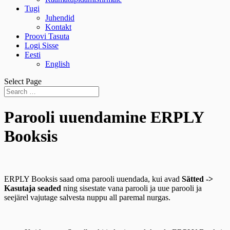
Tugi
Juhendid
Kontakt
Proovi Tasuta
Logi Sisse
Eesti
English
Select Page
Parooli uuendamine ERPLY
Booksis
ERPLY Booksis saad oma parooli uuendada, kui avad
Sätted ->
Kasutaja seaded
ning sisestate vana parooli ja uue parooli ja
seejärel vajutage salvesta nuppu all paremal nurgas.