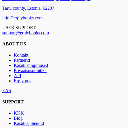
Tartu county, Estonia, 62207
info@erplybooks.com
USER SUPPORT
support@erplybooks.com
ABOUT US
Kontakt
Partnerid
Kasutustingimused
Privaatsuspoliitika
API
Erply pos
EAS
SUPPORT
KKK
Blog
Kasutusjuhendid