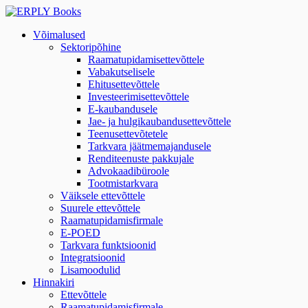
Võimalused
Sektoripõhine
Raamatupidamisettevõttele
Vabakutselisele
Ehitusettevõttele
Investeerimisettevõttele
E-kaubandusele
Jae- ja hulgikaubandusettevõttele
Teenusettevõtetele
Tarkvara jäätmemajandusele
Renditeenuste pakkujale
Advokaadibüroole
Tootmistarkvara
Väiksele ettevõttele
Suurele ettevõttele
Raamatupidamisfirmale
E-POED
Tarkvara funktsioonid
Integratsioonid
Lisamoodulid
Hinnakiri
Ettevõttele
Raamatupidamisfirmale