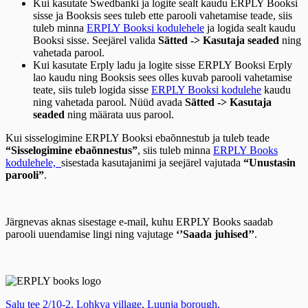
Kui kasutate Swedbanki ja logite sealt kaudu ERPLY Booksi
sisse ja Booksis sees tuleb ette parooli vahetamise teade, siis
tuleb minna
ERPLY Booksi kodulehele
ja logida sealt kaudu
Booksi sisse.
Seejärel valida
Sätted -> Kasutaja seaded
ning
vahetada parool.
Kui kasutate Erply ladu ja logite sisse ERPLY Booksi Erply
lao kaudu ning Booksis sees olles kuvab parooli vahetamise
teate, siis tuleb logida sisse
ERPLY Booksi kodulehe
kaudu
ning vahetada parool. Nüüd a
vada
Sätted -> Kasutaja
seaded
ning määrata uus parool.
Kui sisselogimine ERPLY Booksi ebaõnnestub ja tuleb teade
“Sisselogimine ebaõnnestus”
, siis tuleb minna
ERPLY Books
kodulehele,
sisestada kasutajanimi ja seejärel vajutada
“Unustasin
parooli”
.
Järgnevas aknas sisestage e-mail, kuhu ERPLY Books saadab
parooli uuendamise lingi ning vajutage
‘’Saada juhised’’
.
Salu tee 2/10-2, Lohkva village, Luunja borough,