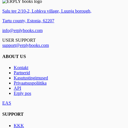
Salu tee 2/10-2, Lohkva village, Luunja borough,
Tartu county, Estonia, 62207
info@erplybooks.com
USER SUPPORT
support@erplybooks.com
ABOUT US
Kontakt
Partnerid
Kasutustingimused
Privaatsuspoliitika
API
Erply pos
EAS
SUPPORT
KKK