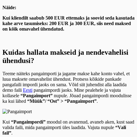
Näide:
Kui kliendilt saabub 500 EUR ettemaks ja soovid seda kasutada
kahe arve tasumiseks: 200 EUR ja 300 EUR, siis need maksed
on kõik omavahel ühendatud.
Kuidas hallata makseid ja nendevahelisi
ühendusi?
Teeme näiteks pangaimporti ja jagame makse kahe konto vahel, et
luua maksete omavahelist ühendust. Protsess kõikide pankade
pangafaili impordi jaoks on sama. Võid siit juhendist alla laadida
demo faili
Eesti
pangaimpordi jaoks. Mine pealehele ja vajuta
kollasele
“Pangaimport”
nupule. Jõuad pangaimpordi moodulisse
ka kui lähed
“Müük”/ “Ost” > “Pangaimport”
.
Kui
“Pangaimpordi”
moodul on avanenud, avaneb aken, kust saad
valida faili, mida pangaimporti üles laadida. Vajuta nupule
“Vali
fail”
.