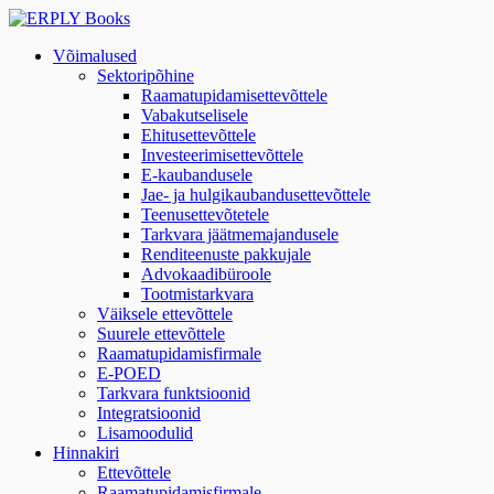
Võimalused
Sektoripõhine
Raamatupidamisettevõttele
Vabakutselisele
Ehitusettevõttele
Investeerimisettevõttele
E-kaubandusele
Jae- ja hulgikaubandusettevõttele
Teenusettevõtetele
Tarkvara jäätmemajandusele
Renditeenuste pakkujale
Advokaadibüroole
Tootmistarkvara
Väiksele ettevõttele
Suurele ettevõttele
Raamatupidamisfirmale
E-POED
Tarkvara funktsioonid
Integratsioonid
Lisamoodulid
Hinnakiri
Ettevõttele
Raamatupidamisfirmale