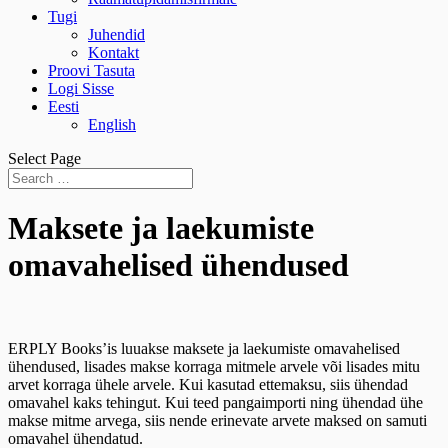
Tugi
Juhendid
Kontakt
Proovi Tasuta
Logi Sisse
Eesti
English
Select Page
Maksete ja laekumiste
omavahelised ühendused
ERPLY Books’is luuakse maksete ja laekumiste omavahelised
ühendused, lisades makse korraga mitmele arvele või lisades mitu
arvet korraga ühele arvele.
Kui kasutad ettemaksu, siis ühendad
omavahel kaks tehingut. Kui teed pangaimporti ning ühendad ühe
makse mitme arvega, siis nende erinevate arvete maksed on samuti
omavahel ühendatud.