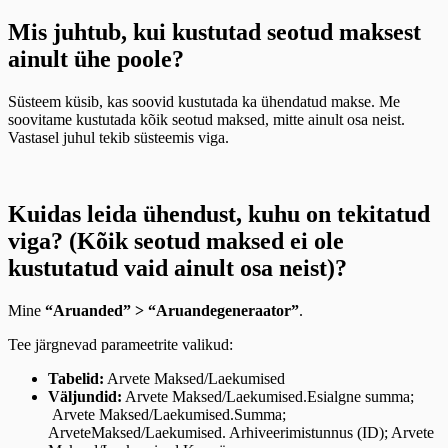
Mis juhtub, kui kustutad seotud maksest
ainult ühe poole?
Süsteem küsib, kas soovid kustutada ka ühendatud makse. Me
soovitame kustutada kõik seotud maksed, mitte ainult osa neist.
Vastasel juhul tekib süsteemis viga.
Kuidas leida ühendust, kuhu on tekitatud
viga? (Kõik seotud maksed ei ole
kustutatud vaid ainult osa neist)?
Mine
“Aruanded” > “Aruandegeneraator”
.
Tee järgnevad parameetrite valikud:
Tabelid:
Arvete Maksed/Laekumised
Väljundid:
Arvete Maksed/Laekumised.Esialgne summa;
Arvete Maksed/Laekumised.Summa;
ArveteMaksed/Laekumised. Arhiveerimistunnus (ID); Arvete