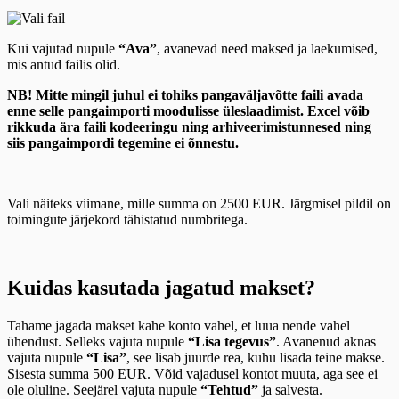
Kui vajutad nupule
“Ava”
, avanevad need maksed ja laekumised,
mis antud failis olid.
NB! Mitte mingil juhul ei tohiks pangaväljavõtte faili avada
enne selle pangaimporti moodulisse üleslaadimist. Excel võib
rikkuda ära faili kodeeringu ning arhiveerimistunnesed ning
siis pangaimpordi tegemine ei õnnestu.
Vali näiteks viimane, mille summa on 2500 EUR. Järgmisel pildil on
toimingute järjekord tähistatud numbritega.
Kuidas kasutada jagatud makset?
Tahame jagada makset kahe konto vahel, et luua nende vahel
ühendust. Selleks vajuta nupule
“Lisa tegevus”
. Avanenud aknas
vajuta nupule
“Lisa”
, see lisab juurde rea, kuhu lisada teine makse.
Sisesta summa 500 EUR. Võid vajadusel kontot muuta, aga see ei
ole oluline. Seejärel vajuta nupule
“Tehtud”
ja salvesta.