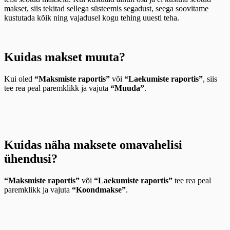
makset, siis tekitad sellega süsteemis segadust, seega soovitame
kustutada kõik ning vajadusel kogu tehing uuesti teha.
Kuidas makset muuta?
Kui oled
“Maksmiste raportis”
või
“Laekumiste raportis”
, siis
tee rea peal paremklikk ja vajuta
“Muuda”
.
Kuidas näha maksete omavahelisi
ühendusi?
“Maksmiste raportis”
või
“Laekumiste raportis”
tee rea peal
paremklikk ja vajuta
“Koondmakse”
.