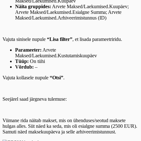
Maksed/Laekumised.Kuupäev
Näita gruppides:
Arvete Maksed/Laekumised.Kuupäev;
Arvete Maksed/Laekumised.Esialgne Summa; Arvete
Maksed/Laekumised.Arhiveerimistunnus (ID)
Vajuta sinisele nupule
“Lisa filter”
, et lisada parameetriridu.
Parameeter:
Arvete
Maksed/Laekumised.Kustutamiskuupäev
Tüüp:
On tühi
Võrdub:
–
Vajuta kollasele nupule
“Otsi”
.
Seejärel saad järgneva tulemuse:
Viimane rida näitab makset, mis on ühenduses/seotud maksete
hulgas alles. Siit näed ka seda, mis oli esialgne summa (2500 EUR).
Samuti näed maksekuupäeva ja selle arhiveerimistunnust.