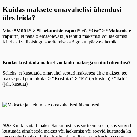
Kuidas maksete omavahelisi ühendusi
üles leida?
Mine
“Müük” > “Laekumiste raport”
või
“Ost” > “Maksmiste
raport”
, et näha olemasolevaid ja tehtud maksmisi või laekumisi.
Kindlasti vali otsingu sooritamiseks õige kuupäevavahemik.
Kuidas kustutada makset või kõiki maksega seotud ühendusi?
Selleks, et kustutada omavahel seotud maksetest ühte makset, tee
makse peal paremklikk
> “Kustuta” > “Ei
” (ei kustuta) /
“Jah”
(jah, kustuta).
NB:
Kui kustutad makset/laekumist, siis süsteem küsib, kas soovid
kustutada ainult seda makset või laekumist või soovid kustutada ka
teisi seotud makseid. Kui kustutad ainult osa ja ei kustuta seotud