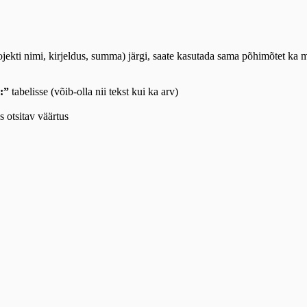
rojekti nimi, kirjeldus, summa) järgi, saate kasutada sama põhimõtet ka
:”
tabelisse (võib-olla nii tekst kui ka arv)
s otsitav väärtus