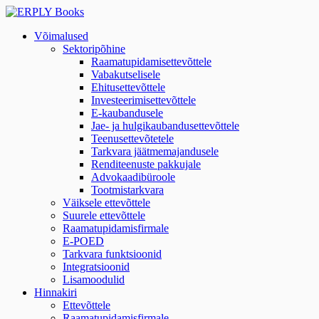
Võimalused
Sektoripõhine
Raamatupidamisettevõttele
Vabakutselisele
Ehitusettevõttele
Investeerimisettevõttele
E-kaubandusele
Jae- ja hulgikaubandusettevõttele
Teenusettevõtetele
Tarkvara jäätmemajandusele
Renditeenuste pakkujale
Advokaadibüroole
Tootmistarkvara
Väiksele ettevõttele
Suurele ettevõttele
Raamatupidamisfirmale
E-POED
Tarkvara funktsioonid
Integratsioonid
Lisamoodulid
Hinnakiri
Ettevõttele
Raamatupidamisfirmale