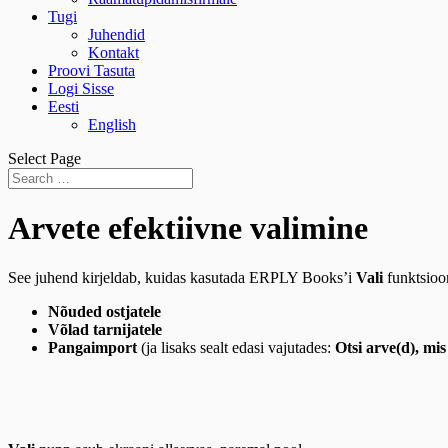
Tugi
Juhendid
Kontakt
Proovi Tasuta
Logi Sisse
Eesti
English
Select Page
Arvete efektiivne valimine
See juhend kirjeldab, kuidas kasutada ERPLY Books’i
Vali
funktsioon
Nõuded ostjatele
Võlad tarnijatele
Pangaimport
(ja lisaks sealt edasi vajutades:
Otsi arve(d), mis