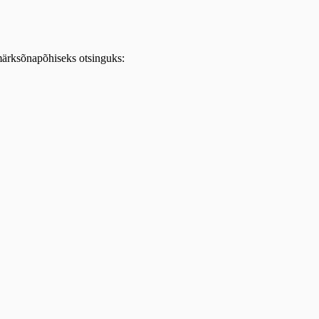
 märksõnapõhiseks otsinguks: