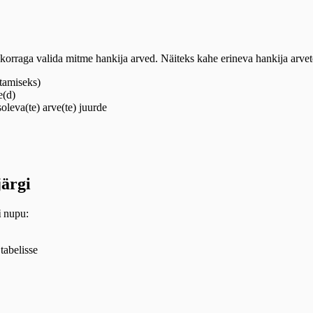
 korraga valida mitme hankija arved. Näiteks kahe erineva hankija arvet
stamiseks)
e(d)
oleva(te) arve(te) juurde
ärgi
i
nupu:
tabelisse