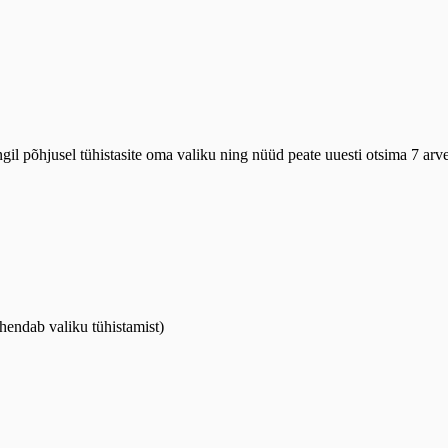
ngil põhjusel tühistasite oma valiku ning nüüd peate uuesti otsima 7 arve
hendab valiku tühistamist)