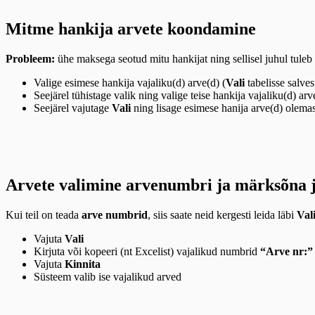
Mitme hankija arvete koondamine
Probleem:
ühe maksega seotud mitu hankijat ning sellisel juhul tuleb
Valige esimese hankija vajaliku(d) arve(d) (
Vali
tabelisse salve
Seejärel tühistage valik ning valige teise hankija vajaliku(d) arv
Seejärel vajutage
Vali
ning lisage esimese hanija arve(d) olemas
Arvete valimine arvenumbri ja märksõna j
Kui teil on teada
arve numbrid
, siis saate neid kergesti leida läbi
Val
Vajuta
Vali
Kirjuta või kopeeri (nt Excelist) vajalikud numbrid
“Arve nr:”
Vajuta
Kinnita
Süsteem valib ise vajalikud arved