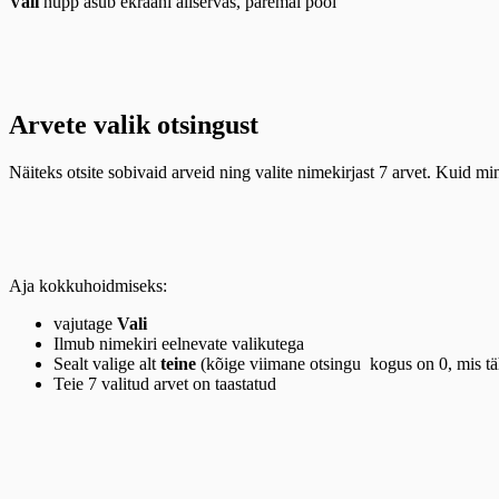
Vali
nupp asub ekraani allservas, paremal pool
Arvete valik otsingust
Näiteks otsite sobivaid arveid ning valite nimekirjast 7 arvet. Kuid mi
Aja kokkuhoidmiseks:
vajutage
Vali
Ilmub nimekiri eelnevate valikutega
Sealt valige alt
teine
(kõige viimane otsingu kogus on 0, mis tä
Teie 7 valitud arvet on taastatud