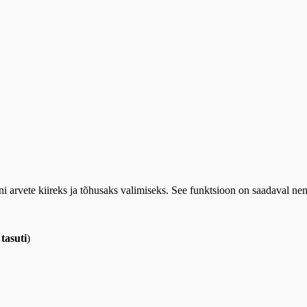
i arvete kiireks ja tõhusaks valimiseks. See funktsioon on saadaval ne
 tasuti
)