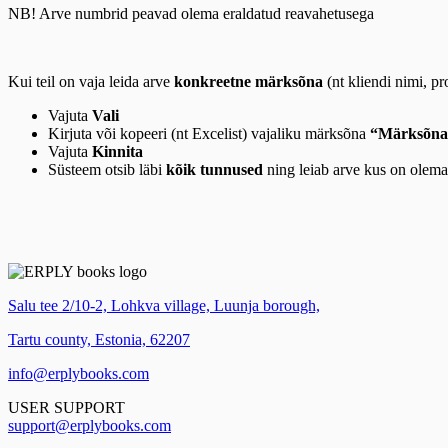
NB! Arve numbrid peavad olema eraldatud reavahetusega
Kui teil on vaja leida arve
konkreetne märksõna
(nt kliendi nimi, p
Vajuta
Vali
Kirjuta või kopeeri (nt Excelist) vajaliku märksõna
“Märksõna
Vajuta
Kinnita
Süsteem otsib läbi
kõik tunnused
ning leiab arve kus on olema
Salu tee 2/10-2, Lohkva village, Luunja borough,
Tartu county, Estonia, 62207
info@erplybooks.com
USER SUPPORT
support@erplybooks.com