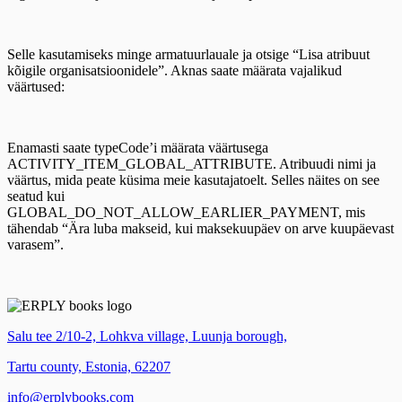
Selle kasutamiseks minge armatuurlauale ja otsige “Lisa atribuut
kõigile organisatsioonidele”. Aknas saate määrata vajalikud
väärtused:
Enamasti saate typeCode’i määrata väärtusega
ACTIVITY_ITEM_GLOBAL_ATTRIBUTE. Atribuudi nimi ja
väärtus, mida peate küsima meie kasutajatoelt. Selles näites on see
seatud kui
GLOBAL_DO_NOT_ALLOW_EARLIER_PAYMENT, mis
tähendab “Ära luba makseid, kui maksekuupäev on arve kuupäevast
varasem”.
Salu tee 2/10-2, Lohkva village, Luunja borough,
Tartu county, Estonia, 62207
info@erplybooks.com