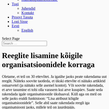
Tugi
Juhendid
Kontakt
Proovi Tasuta
Logi Sisse
Eesti
English
Select Page
Reeglite lisamine kõigile
organisatsioonidele korraga
Oletame, et teil on 30 ettevõtet. Ja igaühe jaoks peate rakendama uut
reeglit. Näiteks soovite taotleda, et ükski ettevõte ei näitaks artikleid
ostuarvetel (ja näitaks selle asemel kontot). Või soovite rakendada,
et arve tasumine ei tohi olla varasem kui arve kuupäev. Saate seda
rakendada igale organisatsioonile ükshaaval. Küll aga on meil on
selle jaoks eraldi funktsioon: “Lisa atribuut kõigile
organisatsioonidele”. Selle abil saate rakendada reegli iga
organisatsiooni jaoks, millele teil on juurdepääs.