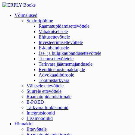
Võimalused
Sektoripõhine
Raamatupidamisettevõttele
Vabakutselisele
Ehitusettevõttele
Investeerimisettevõttele
E-kaubandusele
Jae- ja hulgikaubandusettevõttele
Teenusettevõtetele
Tarkvara jäätmemajandusele
Renditeenuste pakkujale
Advokaadibüroole
Tootmistarkvara
Väiksele ettevõttele
Suurele ettevõttele
Raamatupidamisfirmale
E-POED
Tarkvara funktsioonid
Integratsioonid
Lisamoodulid
Hinnakiri
Ettevõttele
Raamatupidamisfirmale