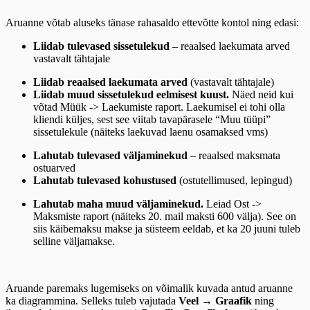
Aruanne võtab aluseks tänase rahasaldo ettevõtte kontol ning edasi:
Liidab tulevased sissetulekud
– reaalsed laekumata arved
vastavalt tähtajale
Liidab reaalsed laekumata arved
(vastavalt tähtajale)
Liidab muud sissetulekud eelmisest kuust.
Näed neid kui
võtad Müük -> Laekumiste raport. Laekumisel ei tohi olla
kliendi küljes, sest see viitab tavapärasele “Muu tüüpi”
sissetulekule (näiteks laekuvad laenu osamaksed vms)
Lahutab tulevased väljaminekud
– reaalsed maksmata
ostuarved
Lahutab tulevased kohustused
(ostutellimused, lepingud)
Lahutab maha muud väljaminekud.
Leiad Ost ->
Maksmiste raport (näiteks 20. mail maksti 600 välja). See on
siis käibemaksu makse ja süsteem eeldab, et ka 20 juuni tuleb
selline väljamakse.
Aruande paremaks lugemiseks on võimalik kuvada antud aruanne
ka diagrammina. Selleks tuleb vajutada
Veel
→
Graafik
ning