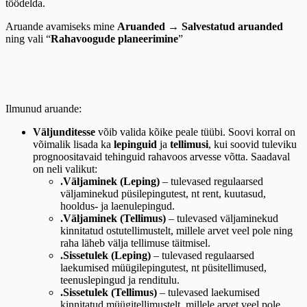
töödelda.
Aruande avamiseks mine
Aruanded → Salvestatud aruanded
ning vali “
Rahavoogude planeerimine
”
Ilmunud aruande:
Väljunditesse
võib valida kõike peale tüübi. Soovi korral on
võimalik lisada ka
lepinguid
ja
tellimusi
, kui soovid tuleviku
prognoositavaid tehinguid rahavoos arvesse võtta. Saadaval
on neli valikut:
.Väljaminek (Leping)
– tulevased regulaarsed
väljaminekud püsilepingutest, nt rent, kuutasud,
hooldus- ja laenulepingud.
.Väljaminek (Tellimus)
– tulevased väljaminekud
kinnitatud ostutellimustelt, millele arvet veel pole ning
raha läheb välja tellimuse täitmisel.
.Sissetulek (Leping)
– tulevased regulaarsed
laekumised müügilepingutest, nt püsitellimused,
teenuslepingud ja renditulu.
.Sissetulek (Tellimus)
– tulevased laekumised
kinnitatud müügitellimustelt, millele arvet veel pole.