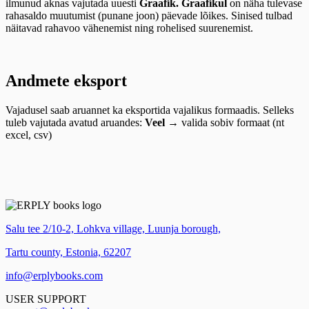
ilmunud aknas vajutada uuesti
Graafik. Graafikul
on näha
tulevase
rahasaldo muutumist (punane joon) päevade lõikes. Sinised tulbad
näitavad rahavoo vähenemist ning rohelised suurenemist.
Andmete eksport
Vajadusel saab aruannet ka eksportida vajalikus formaadis. Selleks
tuleb vajutada avatud aruandes:
Veel
→ valida sobiv formaat (nt
excel, csv)
Salu tee 2/10-2, Lohkva village, Luunja borough,
Tartu county, Estonia, 62207
info@erplybooks.com
USER SUPPORT