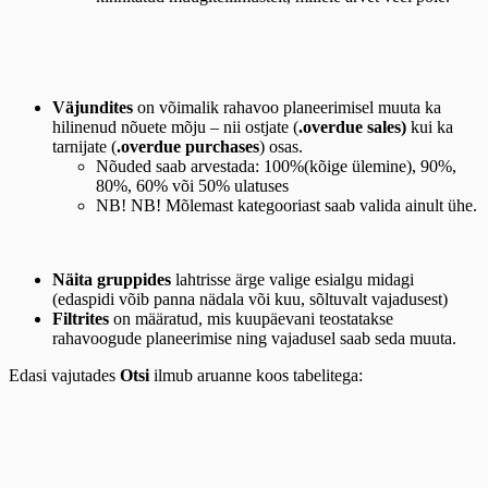
Väjundites
on võimalik rahavoo planeerimisel muuta ka
hilinenud nõuete mõju – nii ostjate (
.overdue sales)
kui ka
tarnijate (
.overdue purchases
) osas.
Nõuded saab arvestada: 100%(kõige ülemine), 90%,
80%, 60% või 50% ulatuses
NB! NB! Mõlemast kategooriast saab valida ainult ühe.
Näita gruppides
lahtrisse ärge valige esialgu midagi
(edaspidi võib panna nädala või kuu, sõltuvalt vajadusest)
Filtrites
on määratud, mis kuupäevani teostatakse
rahavoogude planeerimise ning vajadusel saab seda muuta.
Edasi vajutades
Otsi
ilmub aruanne koos tabelitega: