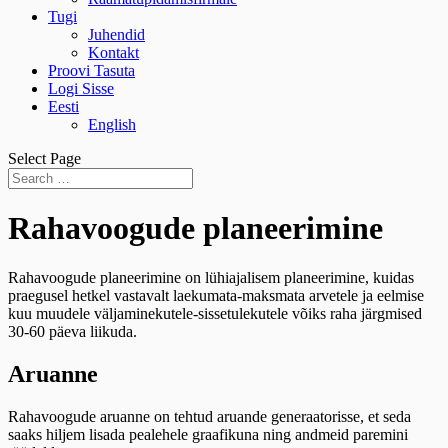
Tugi
Juhendid
Kontakt
Proovi Tasuta
Logi Sisse
Eesti
English
Select Page
Rahavoogude planeerimine
Rahavoogude planeerimine on lühiajalisem planeerimine, kuidas
praegusel hetkel vastavalt laekumata-maksmata arvetele ja eelmise
kuu muudele väljaminekutele-sissetulekutele võiks raha järgmised
30-60 päeva liikuda.
Aruanne
Rahavoogude aruanne on tehtud aruande generaatorisse, et seda
saaks hiljem lisada pealehele graafikuna ning andmeid paremini