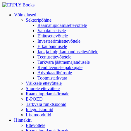
Võimalused
Sektoripõhine
Raamatupidamisettevõttele
Vabakutselisele
Ehitusettevõttele
Investeerimisettevõttele
E-kaubandusele
Jae- ja hulgikaubandusettevõttele
Teenusettevõtetele
Tarkvara jäätmemajandusele
Renditeenuste pakkujale
Advokaadibüroole
Tootmistarkvara
Väiksele ettevõttele
Suurele ettevõttele
Raamatupidamisfirmale
E-POED
Tarkvara funktsioonid
Integratsioonid
Lisamoodulid
Hinnakiri
Ettevõttele
Raamatupidamisfirmale