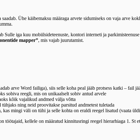
ta saadab. Ühe käibemaksu määraga arvete sidumiseks on vaja arve kok
osumma.
Sulle iga kuu mobiilsideteenuste, kontori interneti ja parkimisteenuse a
onentide mapper”
, mis vajab juurutamist.
aadab arve Word failiga), siis selle koha peal jääb protsess katki – fail 
ks sobiva reegli, mis on unikaalselt sobiv antud arvele
jaoks kõik vajalikud andmed välja võtta
 tühjaks ning neid proovitakse parsitud andmetest tuletada
kas mingi väli on tühi ja selle kohta on eraldi reegel lisatud (vaata üldi
n töötajaid, kellele on määratud kinnitusringi reegel hierarhiaga 1. St e