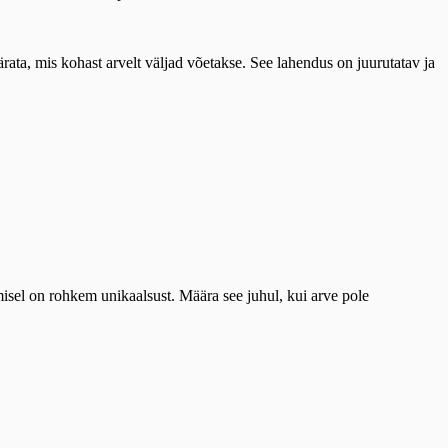
ata, mis kohast arvelt väljad võetakse. See lahendus on juurutatav ja
loomisel on rohkem unikaalsust. Määra see juhul, kui arve pole