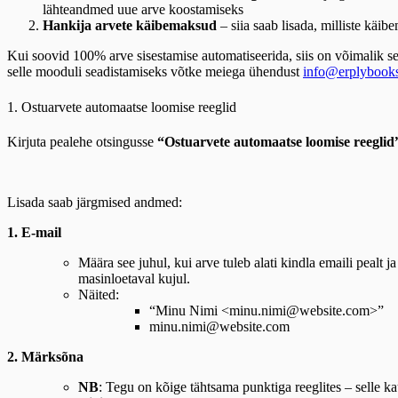
lähteandmed uue arve koostamiseks
Hankija arvete käibemaksud
– siia saab lisada, milliste käi
Kui soovid 100% arve sisestamise automatiseerida, siis on võimalik s
selle mooduli seadistamiseks võtke meiega ühendust
info@erplybook
1. Ostuarvete automaatse loomise reeglid
Kirjuta pealehe otsingusse
“Ostuarvete automaatse loomise reeglid
Lisada saab järgmised andmed:
1. E-mail
Määra see juhul, kui arve tuleb alati kindla emaili pealt j
masinloetaval kujul.
Näited:
“Minu Nimi <
minu.nimi@website.com
>”
minu.nimi@website.com
2. Märksõna
NB
: Tegu on kõige tähtsama punktiga reeglites – selle k