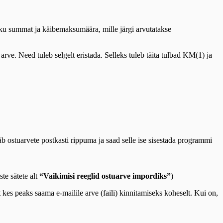
ku summat ja käibemaksumäära, mille järgi arvutatakse
rve. Need tuleb selgelt eristada. Selleks tuleb täita tulbad KM(1) ja
jääb ostuarvete postkasti rippuma ja saad selle ise sisestada programmi
ste sätete alt
“Vaikimisi reeglid ostuarve impordiks”
)
t kes peaks saama e-mailile arve (faili) kinnitamiseks koheselt. Kui on,