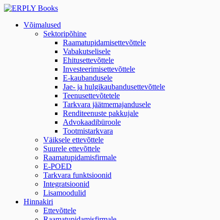
Võimalused
Sektoripõhine
Raamatupidamisettevõttele
Vabakutselisele
Ehitusettevõttele
Investeerimisettevõttele
E-kaubandusele
Jae- ja hulgikaubandusettevõttele
Teenusettevõtetele
Tarkvara jäätmemajandusele
Renditeenuste pakkujale
Advokaadibüroole
Tootmistarkvara
Väiksele ettevõttele
Suurele ettevõttele
Raamatupidamisfirmale
E-POED
Tarkvara funktsioonid
Integratsioonid
Lisamoodulid
Hinnakiri
Ettevõttele
Raamatupidamisfirmale