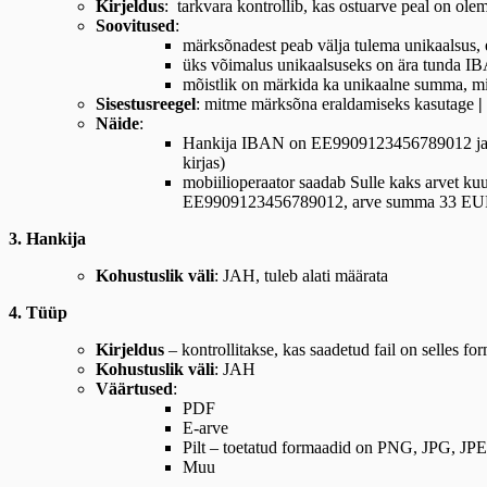
Kirjeldus
: tarkvara kontrollib, kas ostuarve peal on ole
Soovitused
:
märksõnadest peab välja tulema unikaalsus, e
üks võimalus unikaalsuseks on ära tunda I
mõistlik on märkida ka unikaalne summa, mil
Sisestusreegel
: mitme märksõna eraldamiseks kasutage
|
Näide
:
Hankija IBAN on EE9909123456789012 ja i
kirjas)
mobiilioperaator saadab Sulle kaks arvet kuu
EE9909123456789012, arve summa 33 EUR ni
3. Hankija
Kohustuslik väli
: JAH, tuleb alati määrata
4. Tüüp
Kirjeldus
– kontrollitakse, kas saadetud fail on selles fo
Kohustuslik väli
: JAH
Väärtused
:
PDF
E-arve
Pilt – toetatud formaadid on PNG, JPG, JP
Muu