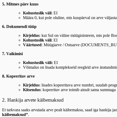
5. Mitmes päev kuus
Kohustuslik väli
: EI
Määra 0, kui pole oluline, mis kuupäeval on arve väljast
6. Dokumendi tüüp
Kirjeldus
: kui Sul on väline müügisüsteem, mis pole Book
Kohustuslik väli
: EI
Väärtused
: Müügiarve / Ostuarve (DOCUMENTS_BU
7. Vaikimisi
Kohustuslik väli:
EI
Võimalus on lisada komplekseid reegleid arve äratundmis
8. Kopeeritav arve
Kirjeldus
: lisades kopeeritava arve numbri, suudab progr
Kitsendus
: kopeeritav arve toimib ainult sama summaga
2. Hankija arvete käibemaksud
Et tarkvara saaks arvutada arve pealt käibemaksu, saad iga hankija ja
käibemaksud”
.