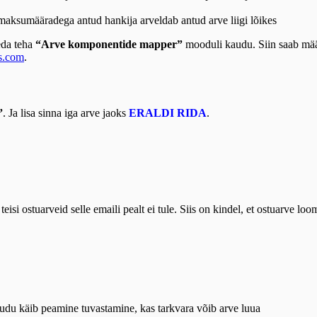
bemaksumääradega antud hankija arveldab antud arve liigi lõikes
eda teha
“Arve komponentide mapper”
mooduli kaudu. Siin saab määr
s.com
.
”
. Ja lisa sinna iga arve jaoks
ERALDI RIDA
.
a teisi ostuarveid selle emaili pealt ei tule. Siis on kindel, et ostuarve 
audu käib peamine tuvastamine, kas tarkvara võib arve luua