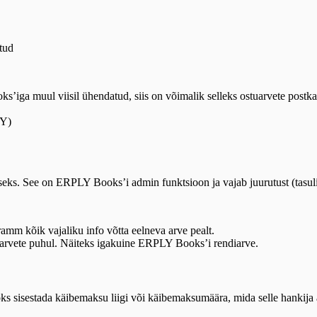
atud
s’iga muul viisil ühendatud, siis on võimalik selleks ostuarvete postkas
Y)
eks. See on ERPLY Books’i admin funktsioon ja vajab juurutust (tasuli
amm kõik vajaliku info võtta eelneva arve pealt.
 arvete puhul. Näiteks igakuine ERPLY Books’i rendiarve.
oks sisestada käibemaksu liigi või käibemaksumäära, mida selle hankija 