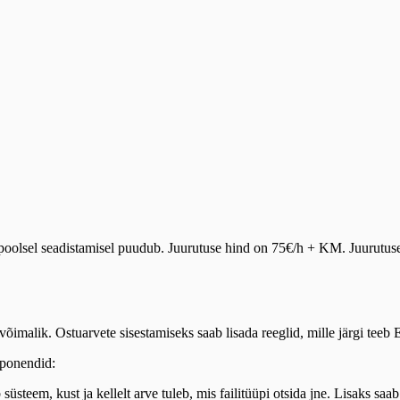
ndipoolsel seadistamisel puudub. Juurutuse hind on 75€/h + KM. Juurutu
i võimalik. Ostuarvete sisestamiseks saab lisada reeglid, mille järgi te
mponendid:
süsteem, kust ja kellelt arve tuleb, mis failitüüpi otsida jne. Lisaks sa