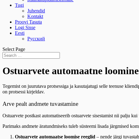
Tugi
Juhendid
Kontakt
Proovi Tasuta
Logi Sisse
Eesti
Русский
Select Page
Ostuarvete automaatne loomine
Tegemist on juurutava protsessiga ja kasutajatugi selle teenuse klie
on protsessi kirjeldav.
Arve pealt andmete tuvastamine
Ostuarvete postkast automatiseerib ostuarvete sisestamist nii palju ku
Parimaks andmete äratundmiseks tuleb süsteemi lisada järgmised ko
Ostuarvete automaatse loomise reeglid
– nende järgi tuvastab 