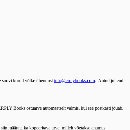
se soovi korral võtke ühendust
info@erplybooks.com
. Antud juhend
eb ERPLY Books ostuarve automaatselt valmis, kui see postkasti jõuab.
ab siin määrata ka kopeeritava arve, millelt võetakse enamus