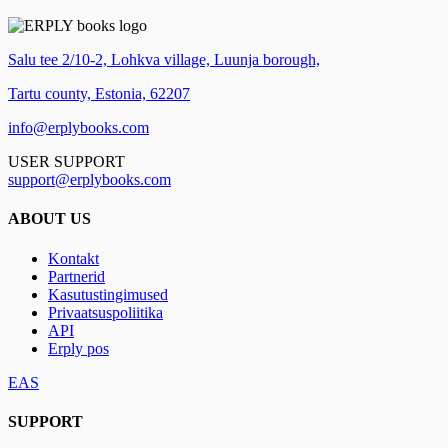
Salu tee 2/10-2, Lohkva village, Luunja borough,
Tartu county, Estonia, 62207
info@erplybooks.com
USER SUPPORT
support@erplybooks.com
ABOUT US
Kontakt
Partnerid
Kasutustingimused
Privaatsuspoliitika
API
Erply pos
EAS
SUPPORT