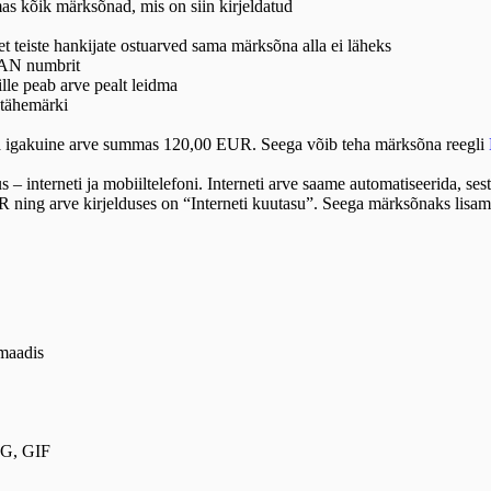
mas kõik märksõnad, mis on siin kirjeldatud
t teiste hankijate ostuarved sama märksõna alla ei läheks
BAN numbrit
le peab arve pealt leidma
tähemärki
gakuine arve summas 120,00 EUR. Seega võib teha märksõna reegli
s – interneti ja mobiiltelefoni. Interneti arve saame automatiseerida, 
ng arve kirjelduses on “Interneti kuutasu”. Seega märksõnaks lisa
rmaadis
EG, GIF