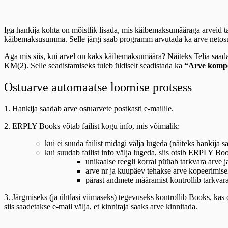
Iga hankija kohta on mõistlik lisada, mis käibemaksumääraga arveid 
käibemaksusumma. Selle järgi saab programm arvutada ka arve net
Aga mis siis, kui arvel on kaks käibemaksumäära? Näiteks Telia saadab 
KM(2). Selle seadistamiseks tuleb üldiselt seadistada ka
“Arve komp
Ostuarve automaatse loomise protsess
1. Hankija saadab arve ostuarvete postkasti e-mailile.
2. ERPLY Books võtab failist kogu info, mis võimalik:
kui ei suuda failist midagi välja lugeda (näiteks hankija s
kui suudab failist info välja lugeda, siis otsib ERPLY Boo
unikaalse reegli korral püüab tarkvara arve 
arve nr ja kuupäev tehakse arve kopeerimisel
pärast andmete määramist kontrollib tarkvara, 
3. Järgmiseks (ja ühtlasi viimaseks) tegevuseks kontrollib Books, kas o
siis saadetakse e-mail välja, et kinnitaja saaks arve kinnitada.