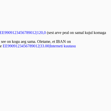
EE9909123456789012|120,0
(sest arve peal on samal kujul komaga
sest see on kogu aeg sama. Oletame, et IBAN on
me
EE9909123456789012|33.00|Interneti kuutasu