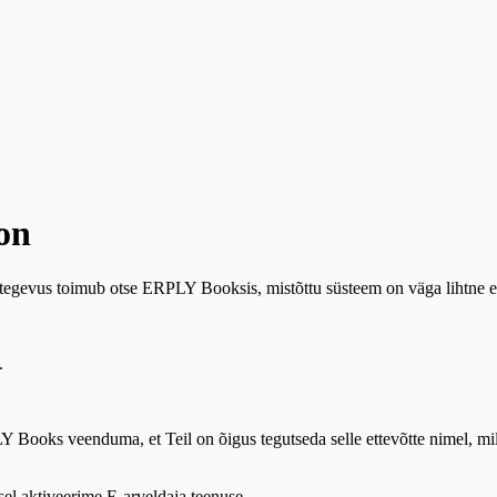
oon
egevus toimub otse ERPLY Booksis, mistõttu süsteem on väga lihtne en
.
Books veenduma, et Teil on õigus tegutseda selle ettevõtte nimel, mille 
sel aktiveerime E-arveldaja teenuse.