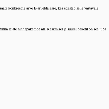
aata konkreetne arve E-arveldajasse, kes edastab selle vastavale
inna leiate hinnapakettide all. Keskmisel ja suurel paketil on see juba