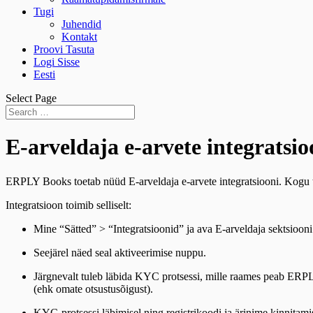
Tugi
Juhendid
Kontakt
Proovi Tasuta
Logi Sisse
Eesti
Select Page
E-arveldaja e-arvete integratsi
ERPLY Books toetab nüüd E-arveldaja e-arvete integratsiooni. Kogu t
Integratsioon toimib selliselt:
Mine “Sätted” > “Integratsioonid” ja ava E-arveldaja sektsiooni
Seejärel näed seal aktiveerimise nuppu.
Järgnevalt tuleb läbida KYC protsessi, mille raames peab ERPLY 
(ehk omate otsustusõigust).
KYC-protsessi läbimisel ning registrikoodi ja ärinime kinnitami