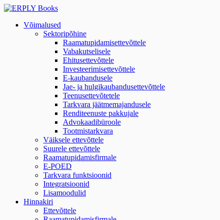
Võimalused
Sektoripõhine
Raamatupidamisettevõttele
Vabakutselisele
Ehitusettevõttele
Investeerimisettevõttele
E-kaubandusele
Jae- ja hulgikaubandusettevõttele
Teenusettevõtetele
Tarkvara jäätmemajandusele
Renditeenuste pakkujale
Advokaadibüroole
Tootmistarkvara
Väiksele ettevõttele
Suurele ettevõttele
Raamatupidamisfirmale
E-POED
Tarkvara funktsioonid
Integratsioonid
Lisamoodulid
Hinnakiri
Ettevõttele
Raamatupidamisfirmale