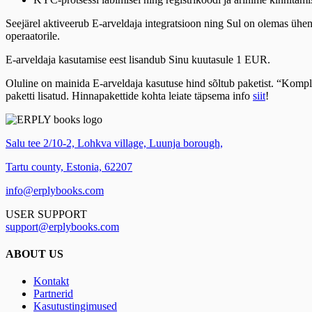
Seejärel aktiveerub E-arveldaja integratsioon ning Sul on olemas ühen
operaatorile.
E-arveldaja kasutamise eest lisandub Sinu kuutasule 1 EUR.
Oluline on mainida E-arveldaja kasutuse hind sõltub paketist. “Komplekt
paketti lisatud. Hinnapakettide kohta leiate täpsema info
siit
!
Salu tee 2/10-2, Lohkva village, Luunja borough,
Tartu county, Estonia, 62207
info@erplybooks.com
USER SUPPORT
support@erplybooks.com
ABOUT US
Kontakt
Partnerid
Kasutustingimused