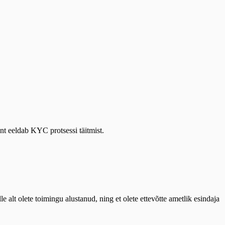
t eeldab KYC protsessi täitmist.
alt olete toimingu alustanud, ning et olete ettevõtte ametlik esindaja