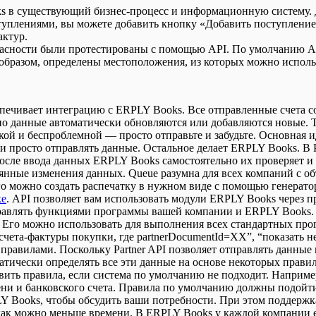
 в существующий бизнес-процесс и информационную систему. Дл
оступлениями, вы можете добавить кнопку «Добавить поступление
актур.
асности были протестированы с помощью API. По умолчанию AP
м образом, определены местоположения, из которых можно испол
еспечивает интеграцию с ERPLY Books. Все отправленные счета 
но данные автоматически обновляются или добавляются новые.
кой и беспроблемной — просто отправьте и забудьте. Основная иде
и просто отправлять данные. Остальное делает ERPLY Books. В 
 после ввода данных ERPLY Books самостоятельно их проверяет 
нные изменения данных. Queue разумна для всех компаний с объ
о можно создать распечатку в нужном виде с помощью генератор
ке
. API позволяет вам использовать модули ERPLY Books через 
правлять функциями программы вашей компании и ERPLY Books.
 Его можно использовать для выполнения всех стандартных прог
 счета-фактуры покупки, где partnerDocumentId=XX”, “показать 
 правилами. Поскольку Partner API позволяет отправлять данные
оматически определять все эти данные на основе некоторых прав
вить правила, если система по умолчанию не подходит. Наприме
ени и банковского счета. Правила по умолчанию должны подойти 
LY Books, чтобы обсудить ваши потребности. При этом поддержк
ак можно меньше времени. В ERPLY Books у каждой компании ес