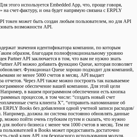
я этого используется Embedded App, что, проще говоря,
» на счет-фактуру, и она будет напрямую связана с ERPLY
I токен может быть создан любым пользователем, но для API
ьзовать возможности API.
содержат значения идентификатора компании, по которым
 Таким образом, благодаря полнофункциональному уровню
я Partner API заключается в том, что вам не нужно знать
Partner API можно добавить функцию Queue, которая позволяет
и обновляет. Функционал Queue хорошо подходит для компаний,
емами не менее 5000 счетов в месяц. API выдает
а отчетов. Через API также можно построить так называемое
программное обеспечение вашей компании. Для этой цели
 Например, в вашем программном обеспечении есть кнопка
раммных процессов, в том числе: “создать новый счет
неоплаченные счета клиента X”, “отправить напоминание об
 в ERPLY Books без добавления одной учетной записи расходов/
ил. Например, должна ли система постоянно обновлять данные
р, можно пойти очень глубоким путем и сказать, что нужно
для любого бизнеса с менее чем 1000 счетов в месяц. Тем не
а пользователей в Books может предоставить достаточно
ть свой ключ API для безопасного использования модуля.