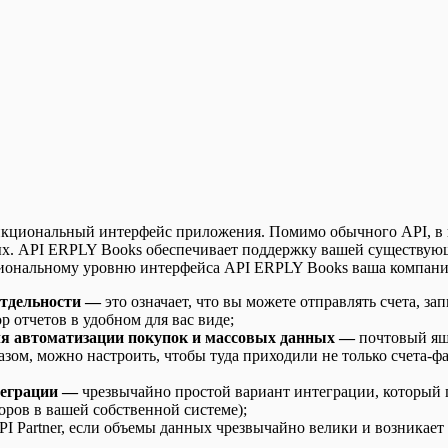
циональный интерфейс приложения. Помимо обычного API, в п
ных. API ERPLY Books обеспечивает поддержку вашей существу
иональному уровню интерфейса API ERPLY Books ваша компани
 отдельности —
это означает, что вы можете отправлять счета, за
р отчетов в удобном для вас виде;
ля автоматизации покупок и массовых данных —
почтовый ящи
ом, можно настроить, чтобы туда приходили не только счета-факт
теграции —
чрезвычайно простой вариант интеграции, который
оров в вашей собственной системе);
 Partner, если объемы данных чрезвычайно велики и возникает 