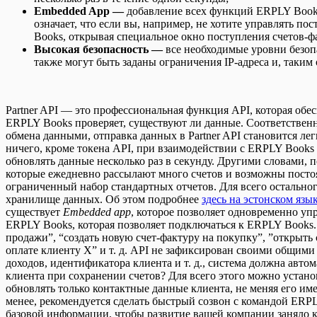
Embedded App
—
добавление всех функций ERPLY Books
означает, что если вы, например, не хотите управлять п
Books, открывая специальное окно поступления счетов-ф
Высокая безопасность —
все необходимые уровни безоп
также могут быть заданы ограничения IP-адреса и, таки
Partner API — это профессиональная функция API, которая об
ERPLY Books проверяет, существуют ли данные. Соответствен
обмена данными, отправка данных в Partner API становится лег
ничего, кроме токена API, при взаимодействии с ERPLY Books 
обновлять данные несколько раз в секунду. Другими словами,
которые ежедневно рассылают много счетов и возможны постоя
ограниченный набор стандартных отчетов. Для всего остальног
хранилище данных. Об этом подробнее
здесь на эстонском язы
существует
Embedded app
, которое позволяет одновременно у
ERPLY Books, которая позволяет подключаться к ERPLY Books.
продажи”, “создать новую счет-фактуру на покупку”, ”открыть
оплате клиенту X” и т. д. API не зафиксирован своими общими
доходов, идентификатора клиента и т. д., система должна авт
клиента при сохранении счетов? Для всего этого можно устано
обновлять только контактные данные клиента, не меняя его им
менее, рекомендуется сделать быстрый созвон с командой ERP
базовой информации, чтобы развитие вашей компании заняло к