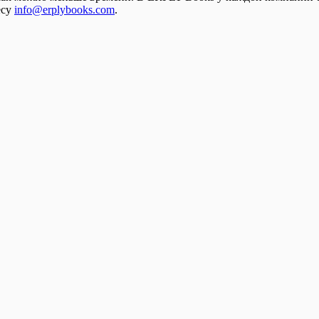
есу
info@erplybooks.com
.