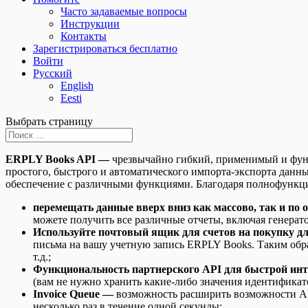
Часто задаваемые вопросы
Инструкции
Контакты
Зарегистрироваться бесплатно
Войти
Русский
English
Eesti
Выбрать страницу
ERPLY Books API —
чрезвычайно гибкий, применимый и функ
простого, быстрого и автоматического импорта-экспорта дан
обеспечение с различными функциями. Благодаря полнофункц
перемещать данные вверх вниз как массово, так и по
можете получить все различные отчеты, включая генерато
Используйте почтовый ящик для счетов на покупку д
письма на вашу учетную запись ERPLY Books. Таким образ
т.д.;
Функциональность партнерского API для быстрой ин
(вам не нужно хранить какие-либо значения идентификат
Invoice Queue —
возможность расширить возможности API
несколько раз в течение одной секунды;