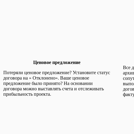
Ценовое предложение
Все 
Потеряли ценовое предложение?
Установите статус
архи
договора на » Отклонено». Ваше ценовое
сопу
предложение было принято? На основании
выпо
договора можно выставлять счета и отслеживать
догов
прибыльность проекта.
факт