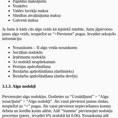
Papildus maksājums
Neaktīvs
Valdes locekļa maksa
Slimības atvaļinājuma maksa
Galvenā maksa
Ja Jums ir kāds cits algu veids kā iepriekš minētie, Jums jāpievieno
jauns algu veids, nospiežot uz “+Pievienot” pogas. Ievadiet sekojošo
informāciju:
Nosaukums – šī algu veida nosaukums
Sociālais nodoklis
Ieņēmumu nodoklis
Ar nodokli neapliekamais
Pensijas apdrošināšana
Bezdarba apdrošināšana (darbinieks)
Bezdarba apdrošināšana (darba devējs)
3.1.3. Algu nodokļi
Pievienojiet algu nodokļus. Dodieties uz “Uzstādījumi” > “Algu
nosacījumi” > “Algu nodokļi”. Jūs varat pievienot jaunas rindas,
nospiežot uz “+” pogas. Jūs varat pievienot nepieciešamos kontus
debeta un kredīta kontu ailēm. Ailē “Summa” pievienojiet nodokļu
procentus (piem., ievadiet 6% nodokli kā 0.06). Nosaukuma ailē