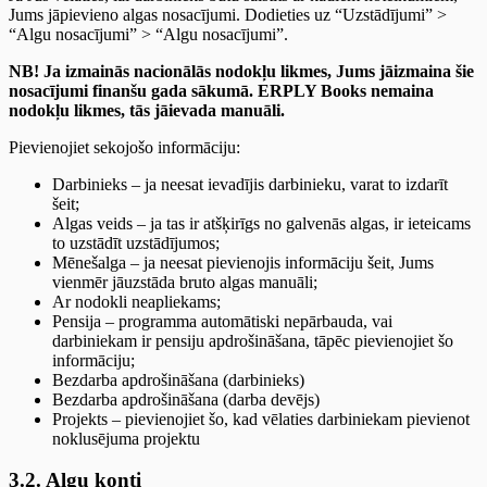
Jums jāpievieno algas nosacījumi. Dodieties uz “Uzstādījumi” >
“Algu nosacījumi” > “Algu nosacījumi”.
NB! Ja izmainās nacionālās nodokļu likmes, Jums jāizmaina šie
nosacījumi finanšu gada sākumā. ERPLY Books nemaina
nodokļu likmes, tās jāievada manuāli.
Pievienojiet sekojošo informāciju:
Darbinieks – ja neesat ievadījis darbinieku, varat to izdarīt
šeit;
Algas veids – ja tas ir atšķirīgs no galvenās algas, ir ieteicams
to uzstādīt uzstādījumos;
Mēnešalga – ja neesat pievienojis informāciju šeit, Jums
vienmēr jāuzstāda bruto algas manuāli;
Ar nodokli neapliekams;
Pensija – programma automātiski nepārbauda, vai
darbiniekam ir pensiju apdrošināšana, tāpēc pievienojiet šo
informāciju;
Bezdarba apdrošināšana (darbinieks)
Bezdarba apdrošināšana (darba devējs)
Projekts – pievienojiet šo, kad vēlaties darbiniekam pievienot
noklusējuma projektu
3.2. Algu konti