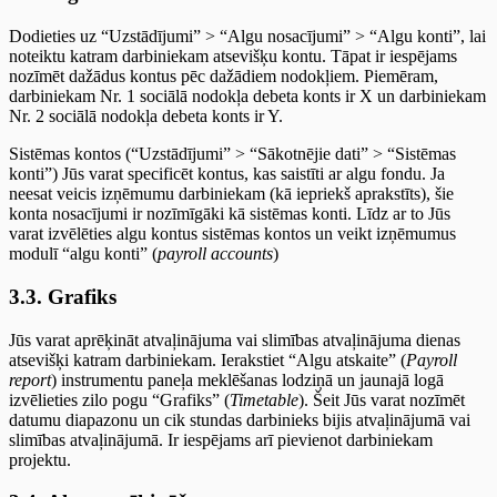
Dodieties uz “Uzstādījumi” > “Algu nosacījumi” > “Algu konti”, lai
noteiktu katram darbiniekam atsevišķu kontu. Tāpat ir iespējams
nozīmēt dažādus kontus pēc dažādiem nodokļiem. Piemēram,
darbiniekam Nr. 1 sociālā nodokļa debeta konts ir X un darbiniekam
Nr. 2 sociālā nodokļa debeta konts ir Y.
Sistēmas kontos (“Uzstādījumi” > “Sākotnējie dati” > “Sistēmas
konti”) Jūs varat specificēt kontus, kas saistīti ar algu fondu. Ja
neesat veicis izņēmumu darbiniekam (kā iepriekš aprakstīts), šie
konta nosacījumi ir nozīmīgāki kā sistēmas konti. Līdz ar to Jūs
varat izvēlēties algu kontus sistēmas kontos un veikt izņēmumus
modulī “algu konti” (
payroll accounts
)
3.3. Grafiks
Jūs varat aprēķināt atvaļinājuma vai slimības atvaļinājuma dienas
atsevišķi katram darbiniekam. Ierakstiet “Algu atskaite” (
Payroll
report
) instrumentu paneļa meklēšanas lodziņā un jaunajā logā
izvēlieties zilo pogu “Grafiks” (
Timetable
). Šeit Jūs varat nozīmēt
datumu diapazonu un cik stundas darbinieks bijis atvaļinājumā vai
slimības atvaļinājumā. Ir iespējams arī pievienot darbiniekam
projektu.