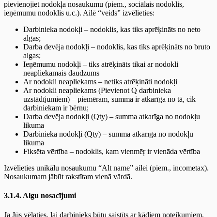
pievienojiet nodokļa nosaukumu (piem., sociālais nodoklis,
ieņēmumu nodoklis u.c.). Ailē “veids” izvēlieties:
Darbinieka nodokļi – nodoklis, kas tiks aprēķināts no neto
algas;
Darba devēja nodokļi – nodoklis, kas tiks aprēķināts no bruto
algas;
Ieņēmumu nodokļi – tiks atrēķināts tikai ar nodokli
neapliekamais daudzums
Ar nodokli neapliekams – netiks atrēķināti nodokļi
Ar nodokli neapliekams (Pievienot Q darbinieka
uzstādījumiem) – piemēram, summa ir atkarīga no tā, cik
darbiniekam ir bērnu;
Darba devēja nodokļi (Qty) – summa atkarīga no nodokļu
likuma
Darbinieka nodokļi (Qty) – summa atkarīga no nodokļu
likuma
Fiksēta vērtība – nodoklis, kam vienmēŗ ir vienāda vērtība
Izvēlieties unikālu nosaukumu “Alt name” ailei (piem., incometax).
Nosaukumam jābūt rakstītam vienā vārdā.
3.1.4. Algu nosacījumi
Ja Jūs vēlaties, lai darbinieks būtu saistīts ar kādiem noteikumiem,