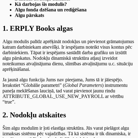
Kā darbojas šis modulis?
Algu fonda dzēšana un rediģēšana
Algu pārskats
1. ERPLY Books algas
Algu modulis palīdz aprēķināt nodokļus un pievienot grāmatojumus
katram darbiniekam atsevišķi. Ir iespējams noteikt visus kontus pēc
darbiniekiem. Tāpat ir iespējams sastādīt darba grafiku un izsūtīt
algu pārskatus. Nodokļu dinamiskā struktūra atļauj izveidot
noteikumus atvaļinājuma dienu, slimības atvaļinājumu u.c. situāciju
aprēķināšanai.
Ja jaunā algu funkcija Jums nav pieejama, Jums tā ir jāiespējo.
Ierakstiet “Globālie parametri” (
Global Parameters
) instrumentu
paneļa meklēšanas lauciņā, tad varat pievienot jaunu rindu
ATTRIBUTE_GLOBAL_USE_NEW_PAYROLL ar vērtību
“true”.
2. Nodokļu atskaites
Šim algu modulim ir ļoti elastīga struktūra. Jūs varat pielāgot algu
izmaksas sistēmu pēc vajadzības. Tā kā sistēma ir tik dinamiska, ir