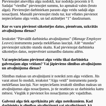
Pievienojiet atsevišķu algu nodokli, kur nodokļa procents ir 0.
Sadaļai “vienība” pievienojiet summu, ko apmaksā valsts (bruto
algai). Pievienojiet darbiniekam parasto algu veidu sadaļā algu
nosacījumi. Manuāli pievienojiet rindu tur, kur vēlaties pievienot
nepieciešamo algu veidu, un tad atzīmējiet “1” daudzumam.
Kur es varu pievienot sākotnējos datus, piemēram, uzkrātās
atvaļinājuma dienas?
Ierakstiet “Pārvaldīt darbinieka atvaļinājumus” (
Manage Employee
Leaves
) instrumentu paneļa meklēšanas lauciņā. Ailē “stundas”
pievienojiet uzkrāto stundu skaitu. Kad pievienojat darbinieka
sākotnējos datus, nepievērsiet uzmanību datumu ailēm.
Vai nepieciešams pievienot algu veidu tikai darbinieka
galvenajam algu veidam? Vai jāpievieno slimības atvaļinājums
un atvaļinājuma dienas?
Slimības maksas un atvaļinājumi ir noteikti zem algu veidiem. Jūs
varat atrast šo moduli, ierakstot “Algu veidi” instrumentu paneļa
meklēšanas lauciņā. Nav nepieciešams ierakstīt slimības maksas un
atvaļinājumus algu nosacījumos, jo tie neattiecas uz darbinieku katru
mēnesi. Vieglāk ir pievienot šos nosacījumus pēc vajadzības.
Galvenā alga tiek aprēķināta pēc algu noteikumiem. Kad
darbinieks ir slimības atvaļinājumā vai atvaļinājumā, kā