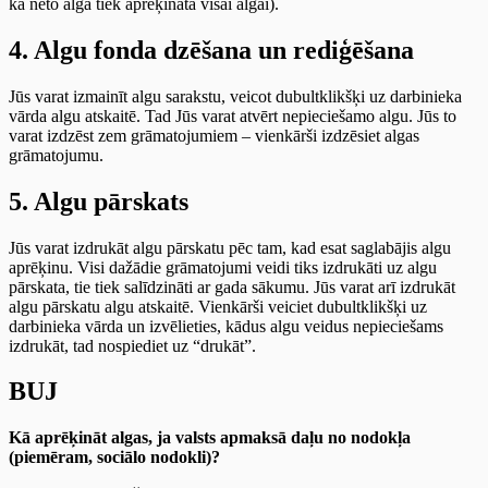
ka neto alga tiek aprēķināta visai algai).
4. Algu fonda dzēšana un rediģēšana
Jūs varat izmainīt algu sarakstu, veicot dubultklikšķi uz darbinieka
vārda algu atskaitē. Tad Jūs varat atvērt nepieciešamo algu. Jūs to
varat izdzēst zem grāmatojumiem – vienkārši izdzēsiet algas
grāmatojumu.
5. Algu pārskats
Jūs varat izdrukāt algu pārskatu pēc tam, kad esat saglabājis algu
aprēķinu. Visi dažādie grāmatojumi veidi tiks izdrukāti uz algu
pārskata, tie tiek salīdzināti ar gada sākumu. Jūs varat arī izdrukāt
algu pārskatu algu atskaitē. Vienkārši veiciet dubultklikšķi uz
darbinieka vārda un izvēlieties, kādus algu veidus nepieciešams
izdrukāt, tad nospiediet uz “drukāt”.
BUJ
Kā aprēķināt algas, ja valsts apmaksā daļu no nodokļa
(piemēram, sociālo nodokli)?