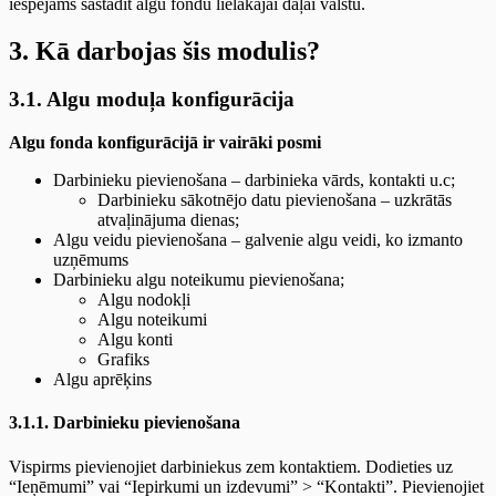
iespējams sastādīt algu fondu lielākajai daļai valstu.
3. Kā darbojas šis modulis?
3.1. Algu moduļa konfigurācija
Algu fonda konfigurācijā ir vairāki posmi
Darbinieku pievienošana – darbinieka vārds, kontakti u.c;
Darbinieku sākotnējo datu pievienošana – uzkrātās
atvaļinājuma dienas;
Algu veidu pievienošana – galvenie algu veidi, ko izmanto
uzņēmums
Darbinieku algu noteikumu pievienošana;
Algu nodokļi
Algu noteikumi
Algu konti
Grafiks
Algu aprēķins
3.1.1. Darbinieku pievienošana
Vispirms pievienojiet darbiniekus zem kontaktiem. Dodieties uz
“Ieņēmumi” vai “Iepirkumi un izdevumi” > “Kontakti”. Pievienojiet