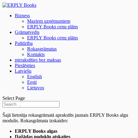
Bizness
Maziem uzņēmumiem
ERPLY Books cenu plāns
Grāmatvedis
ERPLY Books cenu plāns
Palīdzība
Rokasgrāmatas
Kontakts
pierakstīties bez maksas
Pieslēgties
Latviešu
English
Eesti
Lietuvos
Select Page
Šajā lietotāja rokasgrāmatā aprakstīts jaunais ERPLY Books algu
modulis. Rokasgrāmata izskaidro:
ERPLY Books algas
Dažādas nodokļu atskaites