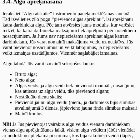
3.4. Algu aprēķināšana
Ierakstiet “Algu atskaite” instrumentu paneļa meklēšanas lauciņā.
Tad izvēlieties zilo pogu “pievienot algas aprēķinu”, lai aprēķinātu
katra darbinieka algu. Pēc tam atvērsies jauns modulis, kur varēsiet
redzēt, ka katra darbinieka maksājumi tiek aprēķināti pēc noteiktiem
nosacījumiem. Ja Jums nav nepieciešams aprēķināt algas katram
darbiniekam, Jūs varat nomainīt maksājuma veidu uz neaktīvs. Jūs
varat pievienot nosacījumus un veikt labojumus, ja nepieciešams
veikt izmaiņas uzstādījumos. Vienmēr saglabājiet izmaiņas.
Algu tabulā Jūs varat izmainīt sekojošos laukus:
Bruto alga;
Neto alga;
Algas veids: ja algu veidi tiek pievienoti manuāli, nosacījumi,
kas attiecas uz algu veidu, tiks pievienoti algām;
Nostrādāto dienu skaits;
Pievienot jaunu algu veidu (piem., ja darbinieks bijis slimības
atvaļinājumā 3 dienas, jāpievieno jauna rinda slimības maksai)
Mainīt kontus
NB!
Ja Jūs pievienojat vairākus algu veidus vienam darbiniekam
vienas algu aprēķināšanas laikā, visiem algu veidiem jābūt vienādai
ar nodokli neapliekamajai summai, kas bija sākotnējā veidā (tāpēc,