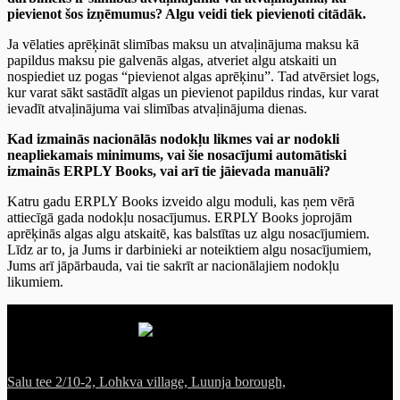
pievienot šos izņēmumus? Algu veidi tiek pievienoti citādāk.
Ja vēlaties aprēķināt slimības maksu un atvaļinājuma maksu kā
papildus maksu pie galvenās algas, atveriet algu atskaiti un
nospiediet uz pogas “pievienot algas aprēķinu”. Tad atvērsiet logs,
kur varat sākt sastādīt algas un pievienot papildus rindas, kur varat
ievadīt atvaļinājuma vai slimības atvaļinājuma dienas.
Kad izmainās nacionālās nodokļu likmes vai ar nodokli
neapliekamais minimums, vai šie nosacījumi automātiski
izmainās ERPLY Books, vai arī tie jāievada manuāli?
Katru gadu ERPLY Books izveido algu moduli, kas ņem vērā
attiecīgā gada nodokļu nosacījumus. ERPLY Books joprojām
aprēķinās algas algu atskaitē, kas balstītas uz algu nosacījumiem.
Līdz ar to, ja Jums ir darbinieki ar noteiktiem algu nosacījumiem,
Jums arī jāpārbauda, vai tie sakrīt ar nacionālajiem nodokļu
likumiem.
Salu tee 2/10-2, Lohkva village, Luunja borough,