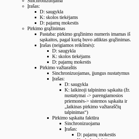
Sinchronizuojama
Įrašas:
D: saugykla
K: skolos tiekėjams
D: pajamų mokestis
Pirkimo grąžinimas
Pastaba: pirkimo grąžinimo numeris imamas iš
sąskaitos, pagal kurią buvo atliktas grąžinimas.
Įrašas (neigiamos reikšmės):
D: saugykla
K: skolos tiekėjams
D: pajamų mokestis
Pirkimo važtaraštis
Sinchronizuojamas, įjungus nustatymus
Įrašas:
D: saugykla
K: laikinoji talpinimo sąskaita (žr.
nustatymai -> parengiamosios
priemonės-> sistemos sąskaita ir
„laikinas pirkimo važtaraščių
talpinimas“)
Pirkimo sąskaita faktūra
Sinchronizuojama
Įrašas:
D: pajamų mokestis