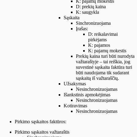
K: pajamų mokestis
D: prekių kaina
K: saugykla
Sąskaita
Sinchronizuojama
Įrašas:
D: reikalavimai
pirkėjams
K: pajamos
K: pajamų mokestis
Prekių kaina turi būti nurodyta
važtaraštyje – tai reiškia, jog
suvestinė sąskaita faktūra turi
būti naudojama tik sudarant
sąskaitą iš važtaraščių.
Užsakymas
Nesinchronizuojamas
Išankstinis apmokėjimas
Nesinchronizuojamas
Kotiravimas
Nesinchronizuojamas
Pirkimo sąskaitos faktūros:
Pirkimo sąskaitos važtaraštis