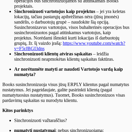
operacijos bus sinchronizuojamos su atitinkamais Books
projektais.
Sinchronizuoti vartotojus kaip projektus
–
jei yra keletas
lokacijų, tačiau pastarųjų apibrėžimas nėra (jūsų įmonės)
sandėlis, o darbuotojų grupė – naudokite šią opciją.
Susinchronizavus vartotojus, visos buhalterinės operacijos bus
susinchronizuotos pagal atitinkamus vartotojus, kaip
projektus. Norėdami išmokti kurti lokacijas iš darbuotojų
grupių, žr. šį vaizdo įrašą:
https://www.youtube.com/watch?
v=F5rJBGI3dns
Sinchronizuoti klientų atviras sąskaitas
–
leidžia
sinchronizuoti neapmokėtas klientų sąskaitas faktūras.
Ar norėtumėte matyti ar naudoti Vartotojo vardą kaip
numatyta?
Books susinchronizuoja visus jūsų ERPLY klientus pagal numatytus
nustatymus. Jei pageidaujate, galite pasirinkti klientą (pagal
numatytuosius nustatymus). Tuomet, Books susinchronizuos visas
pardavimų sąskaitas su nurodytu klientu.
Kitos parinktys
Sinchronizuoti važtaraščius?
numatyti nustatymai
: nebus sinchronizuojama;