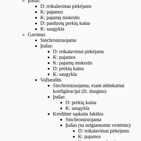
Įrašas:
D: reikalavimai pirkėjams
K: pajamos
K: pajamų mokestis
D: parduotų prekių kaina
K: saugykla
Gavimas
Sinchronizuojama
Įrašas:
D: reikalavimai pirkėjams
K: pajamos
K: pajamų mokestis
D: prekių kaina
K: saugykla
Važtaraštis
Sinchronizuojama, esant atitinkamai
konfigūracijai (žr. daugiau)
Įrašas:
D: prekių kaina
K: saugykla
Kreditinė sąskaita faktūra
Sinchronizuojama
Įrašas (su neigiamomis vertėmis):
D: reikalavimai pirkėjams
K: pajamos