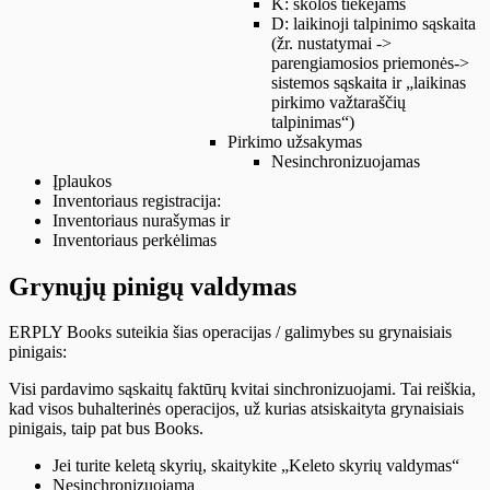
K: skolos tiekėjams
D: laikinoji talpinimo sąskaita
(žr. nustatymai ->
parengiamosios priemonės->
sistemos sąskaita ir „laikinas
pirkimo važtaraščių
talpinimas“)
Pirkimo užsakymas
Nesinchronizuojamas
Įplaukos
Inventoriaus registracija:
Inventoriaus nurašymas ir
Inventoriaus perkėlimas
Grynųjų pinigų valdymas
ERPLY Books suteikia šias operacijas / galimybes su grynaisiais
pinigais:
Visi pardavimo sąskaitų faktūrų kvitai sinchronizuojami. Tai reiškia,
kad visos buhalterinės operacijos, už kurias atsiskaityta grynaisiais
pinigais, taip pat bus Books.
Jei turite keletą skyrių, skaitykite „Keleto skyrių valdymas“
Nesinchronizuojama