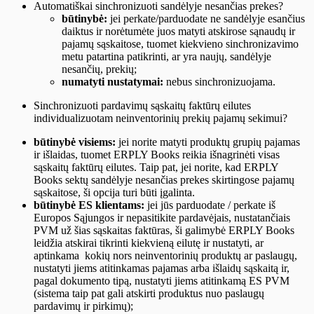
Automatiškai sinchronizuoti sandėlyje nesančias prekes?
būtinybė:
jei perkate/parduodate ne sandėlyje esančius
daiktus ir norėtumėte juos matyti atskirose sąnaudų ir
pajamų sąskaitose, tuomet kiekvieno sinchronizavimo
metu patartina patikrinti, ar yra naujų, sandėlyje
nesančių, prekių;
numatyti nustatymai:
nebus sinchronizuojama.
Sinchronizuoti pardavimų sąskaitų faktūrų eilutes
individualizuotam neinventorinių prekių pajamų sekimui?
būtinybė visiems:
jei norite matyti produktų grupių pajamas
ir išlaidas, tuomet ERPLY Books reikia išnagrinėti visas
sąskaitų faktūrų eilutes. Taip pat, jei norite, kad ERPLY
Books sektų sandėlyje nesančias prekes skirtingose pajamų
sąskaitose, ši opcija turi būti įgalinta.
būtinybė ES klientams:
jei jūs parduodate / perkate iš
Europos Sąjungos ir nepasitikite pardavėjais, nustatančiais
PVM už šias sąskaitas faktūras, ši galimybė ERPLY Books
leidžia atskirai tikrinti kiekvieną eilutę ir nustatyti, ar
aptinkama kokių nors neinventorinių produktų ar paslaugų,
nustatyti jiems atitinkamas pajamas arba išlaidų sąskaitą ir,
pagal dokumento tipą, nustatyti jiems atitinkamą ES PVM
(sistema taip pat gali atskirti produktus nuo paslaugų
pardavimų ir pirkimų);