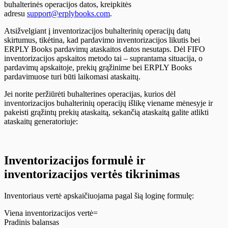
buhalterinės operacijos datos, kreipkitės
adresu
support@erplybooks.com
.
Atsižvelgiant į inventorizacijos buhalterinių operacijų datų
skirtumus, tikėtina, kad pardavimo inventorizacijos likutis bei
ERPLY Books pardavimų ataskaitos datos nesutaps. Dėl FIFO
inventorizacijos apskaitos metodo tai – suprantama situacija, o
pardavimų apskaitoje, prekių grąžinime bei ERPLY Books
pardavimuose turi būti laikomasi ataskaitų.
Jei norite peržiūrėti buhalterines operacijas, kurios dėl
inventorizacijos buhalterinių operacijų išlikę viename mėnesyje ir
pakeisti grąžintų prekių ataskaitą, sekančią ataskaitą galite atlikti
ataskaitų generatoriuje:
Inventorizacijos formulė ir
inventorizacijos vertės tikrinimas
Inventoriaus vertė apskaičiuojama pagal šią loginę formulę:
Viena inventorizacijos vertė=
Pradinis balansas