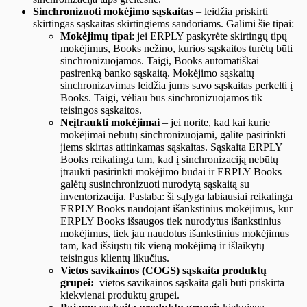
Sinchronizuoti mokėjimo sąskaitas
–
leidžia priskirti
skirtingas sąskaitas skirtingiems sandoriams. Galimi šie tipai:
Mokėjimų tipai
:
jei ERPLY paskyrėte skirtingų tipų
mokėjimus, Books nežino, kurios sąskaitos turėtų būti
sinchronizuojamos. Taigi, Books automatiškai
pasirenką banko sąskaitą. Mokėjimo sąskaitų
sinchronizavimas leidžia jums savo sąskaitas perkelti į
Books. Taigi, vėliau bus sinchronizuojamos tik
teisingos sąskaitos.
Neįtraukti mokėjimai
– jei norite, kad kai kurie
mokėjimai nebūtų sinchronizuojami, galite pasirinkti
jiems skirtas atitinkamas sąskaitas. Sąskaita ERPLY
Books reikalinga tam, kad į sinchronizaciją nebūtų
įtraukti pasirinkti mokėjimo būdai ir ERPLY Books
galėtų susinchronizuoti nurodytą sąskaitą su
inventorizacija. Pastaba: ši sąlyga labiausiai reikalinga
ERPLY Books naudojant išankstinius mokėjimus, kur
ERPLY Books išsaugos tiek nurodytus išankstinius
mokėjimus, tiek jau naudotus išankstinius mokėjimus
tam, kad išsiųstų tik vieną mokėjimą ir išlaikytų
teisingus klientų likučius.
Vietos savikainos (COGS) sąskaita produktų
grupei:
vietos savikainos sąskaita gali būti priskirta
kiekvienai produktų grupei.