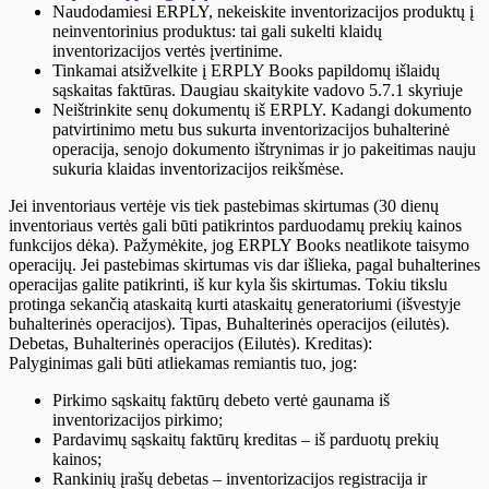
Naudodamiesi ERPLY, nekeiskite inventorizacijos produktų į
neinventorinius produktus: tai gali sukelti klaidų
inventorizacijos vertės įvertinime.
Tinkamai atsižvelkite į ERPLY Books papildomų išlaidų
sąskaitas faktūras. Daugiau skaitykite vadovo 5.7.1 skyriuje
Neištrinkite senų dokumentų iš ERPLY. Kadangi dokumento
patvirtinimo metu bus sukurta inventorizacijos buhalterinė
operacija, senojo dokumento ištrynimas ir jo pakeitimas nauju
sukuria klaidas inventorizacijos reikšmėse.
Jei inventoriaus vertėje vis tiek pastebimas skirtumas (30 dienų
inventoriaus vertės gali būti patikrintos parduodamų prekių kainos
funkcijos dėka). Pažymėkite, jog ERPLY Books neatlikote taisymo
operacijų. Jei pastebimas skirtumas vis dar išlieka, pagal buhalterines
operacijas galite patikrinti, iš kur kyla šis skirtumas. Tokiu tikslu
protinga sekančią ataskaitą kurti ataskaitų generatoriumi (išvestyje
buhalterinės operacijos). Tipas, Buhalterinės operacijos (eilutės).
Debetas, Buhalterinės operacijos (Eilutės). Kreditas):
Palyginimas gali būti atliekamas remiantis tuo, jog:
Pirkimo sąskaitų faktūrų debeto vertė gaunama iš
inventorizacijos pirkimo;
Pardavimų sąskaitų faktūrų kreditas – iš parduotų prekių
kainos;
Rankinių įrašų debetas – inventorizacijos registracija ir