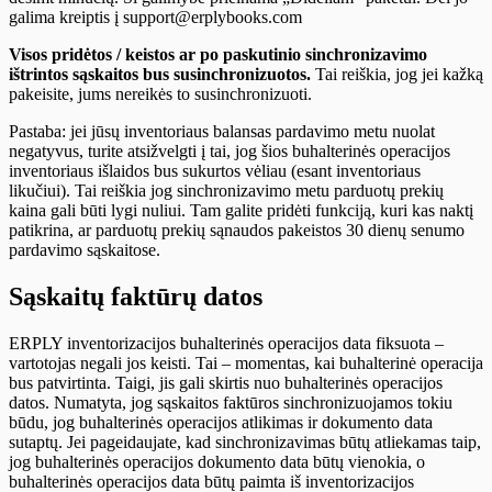
galima kreiptis į support@erplybooks.com
Visos pridėtos / keistos ar po paskutinio sinchronizavimo
ištrintos sąskaitos bus susinchronizuotos.
Tai reiškia, jog jei kažką
pakeisite, jums nereikės to susinchronizuoti.
Pastaba: jei jūsų inventoriaus balansas pardavimo metu nuolat
negatyvus, turite atsižvelgti į tai, jog šios buhalterinės operacijos
inventoriaus išlaidos bus sukurtos vėliau (esant inventoriaus
likučiui). Tai reiškia jog sinchronizavimo metu parduotų prekių
kaina gali būti lygi nuliui. Tam galite pridėti funkciją, kuri kas naktį
patikrina, ar parduotų prekių sąnaudos pakeistos 30 dienų senumo
pardavimo sąskaitose.
Sąskaitų faktūrų datos
ERPLY inventorizacijos buhalterinės operacijos data fiksuota –
vartotojas negali jos keisti. Tai – momentas, kai buhalterinė operacija
bus patvirtinta. Taigi, jis gali skirtis nuo buhalterinės operacijos
datos. Numatyta, jog sąskaitos faktūros sinchronizuojamos tokiu
būdu, jog buhalterinės operacijos atlikimas ir dokumento data
sutaptų. Jei pageidaujate, kad sinchronizavimas būtų atliekamas taip,
jog buhalterinės operacijos dokumento data būtų vienokia, o
buhalterinės operacijos data būtų paimta iš inventorizacijos