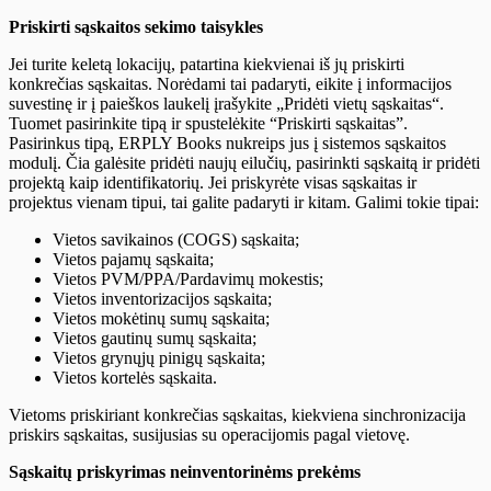
Priskirti sąskaitos sekimo taisykles
Jei turite keletą lokacijų, patartina kiekvienai iš jų priskirti
konkrečias sąskaitas. Norėdami tai padaryti, eikite į informacijos
suvestinę ir į paieškos laukelį įrašykite „Pridėti vietų sąskaitas“.
Tuomet pasirinkite tipą ir spustelėkite “Priskirti sąskaitas”.
Pasirinkus tipą, ERPLY Books nukreips jus į sistemos sąskaitos
modulį. Čia galėsite pridėti naujų eilučių, pasirinkti sąskaitą ir pridėti
projektą kaip identifikatorių. Jei priskyrėte visas sąskaitas ir
projektus vienam tipui, tai galite padaryti ir kitam. Galimi tokie tipai:
Vietos savikainos (COGS) sąskaita;
Vietos pajamų sąskaita;
Vietos PVM/PPA/Pardavimų mokestis;
Vietos inventorizacijos sąskaita;
Vietos mokėtinų sumų sąskaita;
Vietos gautinų sumų sąskaita;
Vietos grynųjų pinigų sąskaita;
Vietos kortelės sąskaita.
Vietoms priskiriant konkrečias sąskaitas, kiekviena sinchronizacija
priskirs sąskaitas, susijusias su operacijomis pagal vietovę.
Sąskaitų priskyrimas neinventorinėms prekėms