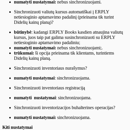
numatyti nustatymai:
nebus sinchronizuojami.
Sinchronizuoti valiutų kursus automatiškai į ERPLY
netiesioginio aptarnavimo padalinį (prieinama tik turint
Didelių kainų planą)?
būtinybė
: kadangi ERPLY Books kasdien atnaujina valiutų
kursus, juos taip pat galima susinchronizuoti su ERPLY
netiesioginio aptarnavimo padaliniu;
numatyti nustatymai:
nebus sinchronizuojami;.
trūkumai:
ši opcija prieinama tik klientams, turintiems
Didelių kainų planą.
Sinchronizuoti inventoriaus nurašymus?
numatyti nustatymai
: sinchronizuojama.
Sinchronizuoti inventoriaus registraciją
numatyti nustatymai
: sinchronizuojama.
Sinchronizuoti inventorizacijos buhalterines operacijas?
numatyti nustatymai:
sinchronizuojama.
Kiti nustatymai