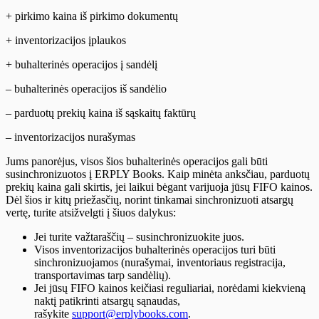
+ pirkimo kaina iš pirkimo dokumentų
+ inventorizacijos įplaukos
+ buhalterinės operacijos į sandėlį
– buhalterinės operacijos iš sandėlio
– parduotų prekių kaina iš sąskaitų faktūrų
– inventorizacijos nurašymas
Jums panorėjus, visos šios buhalterinės operacijos gali būti
susinchronizuotos į ERPLY Books. Kaip minėta anksčiau, parduotų
prekių kaina gali skirtis, jei laikui bėgant varijuoja jūsų FIFO kainos.
Dėl šios ir kitų priežasčių, norint tinkamai sinchronizuoti atsargų
vertę, turite atsižvelgti į šiuos dalykus:
Jei turite važtaraščių – susinchronizuokite juos.
Visos inventorizacijos buhalterinės operacijos turi būti
sinchronizuojamos (nurašymai, inventoriaus registracija,
transportavimas tarp sandėlių).
Jei jūsų FIFO kainos keičiasi reguliariai, norėdami kiekvieną
naktį patikrinti atsargų sąnaudas,
rašykite
support@erplybooks.com
.