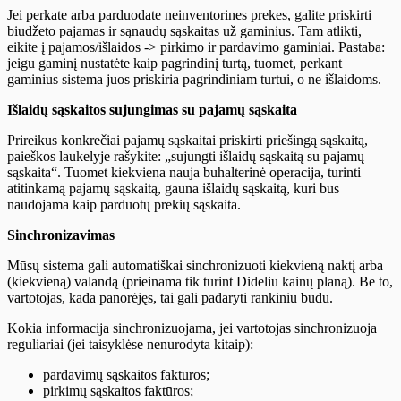
Jei perkate arba parduodate neinventorines prekes, galite priskirti
biudžeto pajamas ir sąnaudų sąskaitas už gaminius. Tam atlikti,
eikite į pajamos/išlaidos -> pirkimo ir pardavimo gaminiai. Pastaba:
jeigu gaminį nustatėte kaip pagrindinį turtą, tuomet, perkant
gaminius sistema juos priskiria pagrindiniam turtui, o ne išlaidoms.
Išlaidų sąskaitos sujungimas su pajamų sąskaita
Prireikus konkrečiai pajamų sąskaitai priskirti priešingą sąskaitą,
paieškos laukelyje rašykite: „sujungti išlaidų sąskaitą su pajamų
sąskaita“. Tuomet kiekviena nauja buhalterinė operacija, turinti
atitinkamą pajamų sąskaitą, gauna išlaidų sąskaitą, kuri bus
naudojama kaip parduotų prekių sąskaita.
Sinchronizavimas
Mūsų sistema gali automatiškai sinchronizuoti kiekvieną naktį arba
(kiekvieną) valandą (prieinama tik turint Dideliu kainų planą). Be to,
vartotojas, kada panorėjęs, tai gali padaryti rankiniu būdu.
Kokia informacija sinchronizuojama, jei vartotojas sinchronizuoja
reguliariai (jei taisyklėse nenurodyta kitaip):
pardavimų sąskaitos faktūros;
pirkimų sąskaitos faktūros;