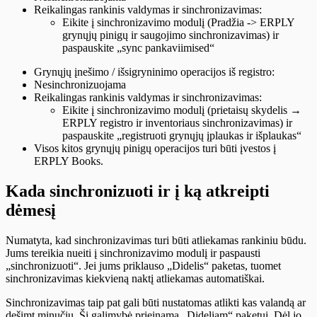
Reikalingas rankinis valdymas ir sinchronizavimas:
Eikite į sinchronizavimo modulį (Pradžia -> ERPLY
grynųjų pinigų ir saugojimo sinchronizavimas) ir
paspauskite „sync pankaviimised“
Grynųjų įnešimo / išsigryninimo operacijos iš registro:
Nesinchronizuojama
Reikalingas rankinis valdymas ir sinchronizavimas:
Eikite į sinchronizavimo modulį (prietaisų skydelis →
ERPLY registro ir inventoriaus sinchronizavimas) ir
paspauskite „registruoti grynųjų įplaukas ir išplaukas“
Visos kitos grynųjų pinigų operacijos turi būti įvestos į
ERPLY Books.
Kada sinchronizuoti ir į ką atkreipti
dėmesį
Numatyta, kad sinchronizavimas turi būti atliekamas rankiniu būdu.
Jums tereikia nueiti į sinchronizavimo modulį ir paspausti
„sinchronizuoti“. Jei jums priklauso „Didelis“ paketas, tuomet
sinchronizavimas kiekvieną naktį atliekamas automatiškai.
Sinchronizavimas taip pat gali būti nustatomas atlikti kas valandą ar
dešimt minučių. Ši galimybė prieinama „Dideliam“ paketui. Dėl jo