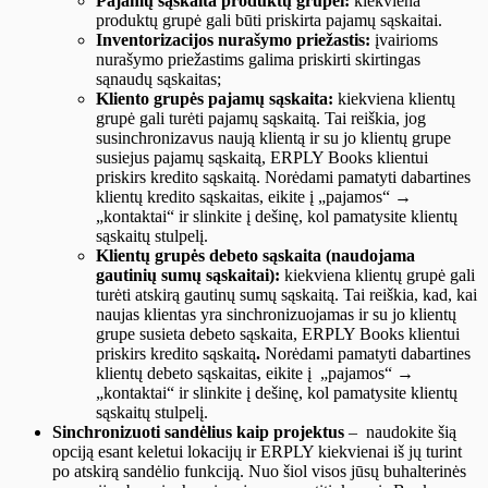
Pajamų sąskaita produktų grupei:
kiekviena
produktų grupė gali būti priskirta pajamų sąskaitai.
Inventorizacijos nurašymo priežastis:
įvairioms
nurašymo priežastims galima priskirti skirtingas
sąnaudų sąskaitas;
Kliento grupės pajamų sąskaita:
kiekviena klientų
grupė gali turėti pajamų sąskaitą. Tai reiškia, jog
susinchronizavus naują klientą ir su jo klientų grupe
susiejus pajamų sąskaitą, ERPLY Books klientui
priskirs kredito sąskaitą. Norėdami pamatyti dabartines
klientų kredito sąskaitas, eikite į „pajamos“ →
„kontaktai“ ir slinkite į dešinę, kol pamatysite klientų
sąskaitų stulpelį.
Klientų grupės debeto sąskaita (naudojama
gautinių sumų sąskaitai):
kiekviena klientų grupė gali
turėti atskirą gautinų sumų sąskaitą. Tai reiškia, kad, kai
naujas klientas yra sinchronizuojamas ir su jo klientų
grupe susieta debeto sąskaita, ERPLY Books klientui
priskirs kredito sąskaitą
.
Norėdami pamatyti dabartines
klientų debeto sąskaitas, eikite į „pajamos“ →
„kontaktai“ ir slinkite į dešinę, kol pamatysite klientų
sąskaitų stulpelį.
Sinchronizuoti sandėlius kaip projektus
– naudokite šią
opciją esant keletui lokacijų ir ERPLY kiekvienai iš jų turint
po atskirą sandėlio funkciją. Nuo šiol visos jūsų buhalterinės