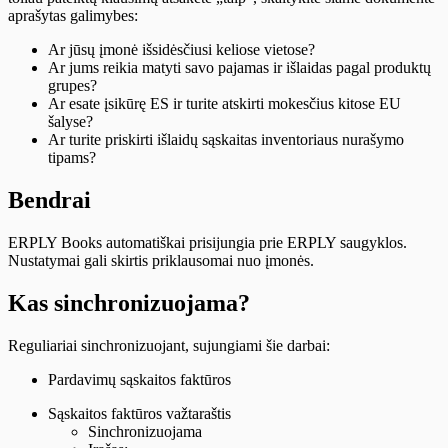
aprašytas galimybes:
Ar jūsų įmonė išsidėsčiusi keliose vietose?
Ar jums reikia matyti savo pajamas ir išlaidas pagal produktų
grupes?
Ar esate įsikūrę ES ir turite atskirti mokesčius kitose EU
šalyse?
Ar turite priskirti išlaidų sąskaitas inventoriaus nurašymo
tipams?
Bendrai
ERPLY Books automatiškai prisijungia prie ERPLY saugyklos.
Nustatymai gali skirtis priklausomai nuo įmonės.
Kas sinchronizuojama?
Reguliariai sinchronizuojant, sujungiami šie darbai:
Pardavimų sąskaitos faktūros
Sąskaitos faktūros važtaraštis
Sinchronizuojama