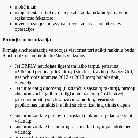
mokėjimai;
nauji klientai ir tiekėjai, jei jie atsiranda pirkimų/pardavimų
sąskaitose faktūrose;
inventorizacijos nurašymai, registracijos ir buhalterinės
operacijos.
Pirmoji sinchronizacija
Pirmąją sinchronizaciją vartotojas visuomet turi atlikti rankiniu būdu.
Sinchronizuojant atminkite šiuos veiksmus:
Jei ERPLY naudojate ilgesniam laiko tarpui, patartina
užfiksuoti periodą prieš pirmąjį sinchronizavimą. Pavyzdžiui,
nesinchronizuotumėte 2012 ar 2013 metų buhalterinių
operacijų.
Jei turite daug duomenų (tūkstančius sąskaitų faktūrų), pirmoji
sinchronizacija gali trukti ilgiau nei valandą. Tokiu atvejų
patartina nueiti į sinchronizavimo modulį, pasirinkti
papildomas parinktis ir atlikti sinchronizavimą trimis etapais:
sinchronizuokite pardavimų sąskaitą faktūrą ir palaukite bent
valandą;
sinchronizuokite tik pirkimų sąskaitą faktūrą ir palaukite bent
valandą;
arba sinchronizuokite tik mokėjimus.