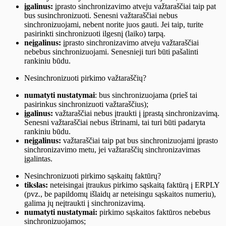
įgalinus:
įprasto sinchronizavimo atveju važtaraščiai taip pat
bus susinchronizuoti. Senesni važtaraščiai nebus
sinchronizuojami, nebent norite juos gauti. Jei taip, turite
pasirinkti sinchronizuoti ilgesnį (laiko) tarpą.
neįgalinus:
įprasto sinchronizavimo atveju važtaraščiai
nebebus sinchronizuojami. Senesnieji turi būti pašalinti
rankiniu būdu.
Nesinchronizuoti pirkimo važtaraščių?
numatyti nustatymai
: bus sinchronizuojama (prieš tai
pasirinkus sinchronizuoti važtaraščius);
įgalinus:
važtaraščiai nebus įtraukti į įprastą sinchronizavimą.
Senesni važtaraščiai nebus ištrinami, tai turi būti padaryta
rankiniu būdu.
neįgalinus:
važtaraščiai taip pat bus sinchronizuojami įprasto
sinchronizavimo metu, jei važtaraščių sinchronizavimas
įgalintas.
Nesinchronizuoti pirkimo sąskaitų faktūrų?
tikslas:
neteisingai įtraukus pirkimo sąskaitą faktūrą į ERPLY
(pvz., be papildomų išlaidų ar neteisingu sąskaitos numeriu),
galima jų neįtraukti į sinchronizavimą.
numatyti nustatymai:
pirkimo sąskaitos faktūros nebebus
sinchronizuojamos;