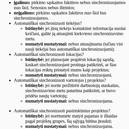
įgalinus:
pirkimo sąskaitos faktūros nebus sinchronizuojamos
nuo šiol. Senosios nebus ištrintos;
neįgalinus:
pirkimo sąskaitos faktūros nuo šiol bus
sinchronizuojamos.
Automatiškai sinchronizuoti tiekėjus?
būtinybė:
jei jūsų tiekėjo kontaktinė informacija nuolat
keičiasi, galite ją atnaujinti kiekvieno sinchronizavimo
metu.
numatyti nustatymai:
nebus atnaujinama (tačiau visi
nauji tiekėjai bus automatiškai sinchronizuojami);
Automatiškai sinchronizuoti lokacijas?
būtinybė:
jei planuojate praplėsti lokacijų sąrašą,
kaskart sinchronizuojant protinga patikrinti, ar šias
lokacijas reiktų pristatyti mums kaip projektus;
numatyti nustatymai:
nebus sinchronizuojami.
Automatiškai sinchronizuoti vartotojus į projektus?
būtinybė:
jei norite peržiūrėti darbuotojų ataskaitas,
sinchronizavimo metu patartina patikrinti, ar buvo
pridėta naujų vartotojų;
numatyti nustatymai:
nebus sinchronizuojama.
Automatiškai sinchronizuoti pasirinktinius projektus?
būtinybė:
jei norėtumėte matyti pajamas ir išlaidas
pagal projektų grupes, šią sąlygą būtina įtraukti;
numatyti nustatymai:
nebus sinchronizuojama.