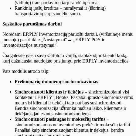
(vidinių) transportavimų tarp sandėlių suma;
Rankinių įrašų kreditas – nurašymai ir (išorinių)
transportavimų tarp sandėlių suma.
Sąskaitos paruošimas darbui
Norėdami ERPLY Inventorizaciją paruošti darbui, (viršutinėje meniu
juostoje) pasirinkite „Nustatymai“→ „ERPLY POS ir
inventorizacijos nustatymai“.
Čia galėsite įvesti savo vartotojo vardą, slaptažodį ir kliento kodą,
kurį dažniausiai naudojate prisijungti prie ERPLY inventorizacijos.
Pats modulis atrodo taip:
Preliminarių duomenų sinchronizavimas
Sinchronizuoti klientus ir tiekėjus
– sinchronizuojami visi
kontaktai ir ERPLY į Books. Pastaba: įprasto sinchronizavimo
metu visi klientai ir tiekėjai taip pat bus susinchronizuoti.
Bendra sinchronizacija užtrunka mažiau laiko, klientams ir
tiekėjams jau esant susinchronizuotiems.
Sinchronizuoti paslaugas ir mokesčių tarifus –
sinchronizuojamos neinventorinės prekės ir mokesčių tarifai.
Panašiai kaip sinchronizuojant klientus ir tiekėjus, bendra
sinchronizacija taps greitesnė.