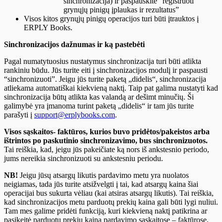
sinchronizacija) ir paspauskite “registruoti
grynųjų pinigų įplaukas ir rezultatus”
Visos kitos grynųjų pinigų operacijos turi būti įtrauktos į
ERPLY Books.
Sinchronizacijos dažnumas ir ką pastebėti
Pagal numatytuosius nustatymus sinchronizacija turi būti atlikta
rankiniu būdu. Jūs turite eiti į sinchronizacijos modulį ir paspausti
“sinchronizuoti”. Jeigu jūs turite paketą „didelis“, sinchronizacija
atliekama automatiškai kiekvieną naktį. Taip pat galima nustatyti kad
sinchronizacija būtų atlikta kas valandą ar dešimt minučių. Ši
galimybė yra įmanoma turint paketą „didelis“ ir tam jūs turite
parašyti į
support@erplybooks.com
.
Visos sąskaitos- faktūros, kurios buvo pridėtos/pakeistos arba
ištrintos po paskutinio sinchronizavimo, bus sinchronizuotos.
Tai reiškia, kad, jeigu jūs pakeičiate ką nors iš ankstesnio periodo,
jums nereikia sinchronizuoti su ankstesniu periodu.
NB!
Jeigu jūsų atsargų likutis pardavimo metu yra nuolatos
neigiamas, tada jūs turite atsižvelgti į tai, kad atsargų kaina šiai
operacijai bus sukurta vėliau (kai atsiras atsargų likutis). Tai reiškia,
kad sinchronizacijos metu parduotų prekių kaina gali būti lygi nuliui.
Tam mes galime pridėti funkciją, kuri kiekvieną naktį patikrina ar
pasikeitė parduotų prekių kaina pardavimo sąskaitose – faktūrose,