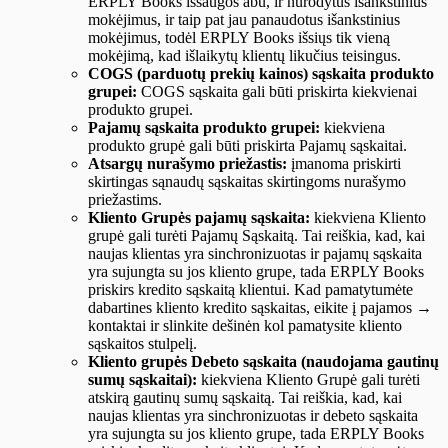
ERPLY Books išsaugos abu, ir nurodytus išankstinius
mokėjimus, ir taip pat jau panaudotus išankstinius
mokėjimus, todėl ERPLY Books išsiųs tik vieną
mokėjimą, kad išlaikytų klientų likučius teisingus.
COGS (parduotų prekių kainos) sąskaita produkto
grupei:
COGS sąskaita gali būti priskirta kiekvienai
produkto grupei.
Pajamų sąskaita produkto grupei:
kiekviena
produkto grupė gali būti priskirta Pajamų sąskaitai.
Atsargų nurašymo priežastis:
įmanoma priskirti
skirtingas sąnaudų sąskaitas skirtingoms nurašymo
priežastims.
Kliento Grupės pajamų sąskaita:
kiekviena Kliento
grupė gali turėti Pajamų Sąskaitą. Tai reiškia, kad, kai
naujas klientas yra sinchronizuotas ir pajamų sąskaita
yra sujungta su jos kliento grupe, tada ERPLY Books
priskirs kredito sąskaitą klientui. Kad pamatytumėte
dabartines kliento kredito sąskaitas, eikite į pajamos →
kontaktai ir slinkite dešinėn kol pamatysite kliento
sąskaitos stulpelį.
Kliento grupės Debeto sąskaita (naudojama gautinų
sumų sąskaitai):
kiekviena Kliento Grupė gali turėti
atskirą gautinų sumų sąskaitą. Tai reiškia, kad, kai
naujas klientas yra sinchronizuotas ir debeto sąskaita
yra sujungta su jos kliento grupe, tada ERPLY Books