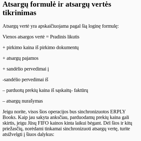
Atsargų formulė ir atsargų vertės
tikrinimas
Atsargų vertė yra apskaičiuojama pagal šią loginę formulę:
Vienos atsargos vertė = Pradinis likutis
+ pirkimo kaina iš pirkimo dokumentų
+ atsargų pajamos
+ sandėlio pervedimai į
-sandėlio pervedimai iš
– parduotų prekių kaina iš sąskaitų- faktūrų
– atsargų nurašymas
Jeigu norite, visos šios operacijos bus sinchronizuotos ERPLY
Books. Kaip jau sakyta anksčiau, parduodamų prekių kaina gali
skirtis, jeigu Jūsų FIFO kainos kinta laikui bėgant. Dėl šios ir kitų
priežasčių, norėdami tinkamai sinchronizuoti atsargų vertę, turite
atsižvelgti į šiuos dalykus: