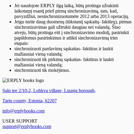
Jei naudojote ERPLY ilgą laiką, būtų protinga užrakinti
laikotarpį esantį prieš pirmą sinchronizavimą, tam, kad,
pavyzdžiui, nesinchronizuotumėte 2012 arba 2013 operacijų.
Jeigu turite daug duomenų (tūkstantį sąskaitų- faktūrų), pirmas
sinchronizavimas gali užtrukti daugiau nei valandą. Šiuo
atveju, būtų protinga eiti į sinchronizavimo modulį, pasirinkti
papildomus pasirinkimus ir atlikti sinchronizavimą trim
etapais:
sinchronizuoti pardavimų sąskaitas- faktūras ir laukti
mažiausiai vieną valandą;
sinchronizuoti tik pirkimų sąskaitas- faktūras ir laukti
mažiausiai vieną valandą;
sinchronizuoti tik mokėjimus.
Salu tee 2/10-2, Lohkva village, Luunja borough,
Tartu county, Estonia, 62207
info@erplybooks.com
USER SUPPORT
support@erplybooks.com