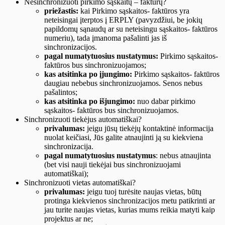
Nesinchronizuoti pirkimo sąskaitų – faktūrų?
priežastis:
kai Pirkimo sąskaitos- faktūros yra
neteisingai įterptos į ERPLY (pavyzdžiui, be jokių
papildomų sąnaudų ar su neteisingu sąskaitos- faktūros
numeriu), tada įmanoma pašalinti jas iš
sinchronizacijos.
pagal numatytuosius nustatymus:
Pirkimo sąskaitos-
faktūros bus sinchronizuojamos;
kas atsitinka po įjungimo:
Pirkimo sąskaitos- faktūros
daugiau nebebus sinchronizuojamos. Senos nebus
pašalintos;
kas atsitinka po išjungimo:
nuo dabar pirkimo
sąskaitos- faktūros bus sinchronizuojamos.
Sinchronizuoti tiekėjus automatiškai?
privalumas:
jeigu jūsų tiekėjų kontaktinė informacija
nuolat keičiasi, Jūs galite atnaujinti ją su kiekviena
sinchronizacija.
pagal numatytuosius nustatymus
: nebus atnaujinta
(bet visi nauji tiekėjai bus sinchronizuojami
automatiškai);
Sinchronizuoti vietas automatiškai?
privalumas:
jeigu tuoj turėsite naujas vietas, būtų
protinga kiekvienos sinchronizacijos metu patikrinti ar
jau turite naujas vietas, kurias mums reikia matyti kaip
projektus ar ne;