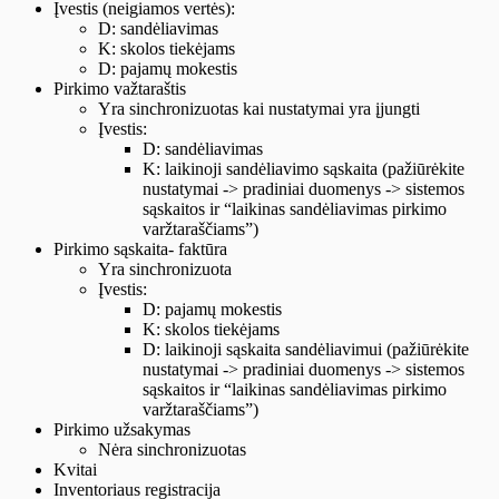
Įvestis (neigiamos vertės):
D: sandėliavimas
K: skolos tiekėjams
D: pajamų mokestis
Pirkimo važtaraštis
Yra sinchronizuotas kai nustatymai yra įjungti
Įvestis:
D: sandėliavimas
K: laikinoji sandėliavimo sąskaita (pažiūrėkite
nustatymai -> pradiniai duomenys -> sistemos
sąskaitos ir “laikinas sandėliavimas pirkimo
varžtaraščiams”)
Pirkimo sąskaita- faktūra
Yra sinchronizuota
Įvestis:
D: pajamų mokestis
K: skolos tiekėjams
D: laikinoji sąskaita sandėliavimui (pažiūrėkite
nustatymai -> pradiniai duomenys -> sistemos
sąskaitos ir “laikinas sandėliavimas pirkimo
varžtaraščiams”)
Pirkimo užsakymas
Nėra sinchronizuotas
Kvitai
Inventoriaus registracija