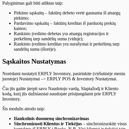
Palyginimas gali būti atliktas taip:
Pirkimo sąskaitų – faktūrų debeto vertė gaunama iš atsargų
pirkimo;
Pardavimo sąskaitų – faktūrų kreditas iš parduotų prekių
kainos;
Rankinio įvedimo debetas yra atsargų registracijos ir
perkėlimų tarp sandėlių suma (viduje);
Rankinio įvedimo kreditas yra nurašymai ir perkėlimų tarp
sandėlių suma (išorėje).
Sąskaitos Nustatymas
Norėdami nustatyti ERPLY Inventory, pasirinkite (viršutinėje meniu
juostoje) Nustatymai –> ERPLY POS & Inventory Nustatymai.
Čia jūs galite įterpti savo Naudotojo vardą, Slaptažodį ir Kliento
kodą, kurį jūs dažniausiai naudojate prisijungdami prie ERPLY
Inventory.
Šis modulis atrodo taip:
Išankstinis duomenų sinchronizavimas
Sinchronizuoti Klientus ir Tiekėjus
– sinchronizuokite visus
kontaktus iš ERPLY į Books. N.B. Visi klientai ir tiekėjai taip