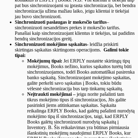
pat bus sinchronizuojami su įprasta sinchronizacija, bet bendra
sinchronizacija užima mažiau laiko, jeigu klientai ir tiekėjai
jau buvo sinchronizuoti.
Sinchronizuoti paslaugas ir mokesčio tarifus
–
sinchronizuoti nesandėlines prekes ir mokesčio tarifus.
Panašiai kaip sinchronizuojant klientus ir tiekėjus, tai padidins
bendrą sinchronizacijos greitį.
Sinchronizuoti mokėjimo sąskaitas-
leidžia priskirti
skirtingas sąskaitas skirtingoms operacijoms.
Galimi tokie
tipai:
Mokėjumų tipai:
Jei ERPLY nustatėte skirtingų tipų
mokėjimus, Books nežino, kurios sąskaitos turėtų būti
sinchronizuojamos, todėl Books automatiškai pasirenka
banko sąskaitą. Sinchronizuojant mokėjimo sąskaitas,
galite perkelti savo sąskaitas į Books, tokiu būdu
vėlesnė sinchronizacija bus tarp tinkamų sąskaitų.
Neįtraukti mokėjimai –
jeigu norite pašalinti tam
tikrus mokėjimo tipus iš sinchronizacijos, Jūs galite
pasirinkti jiems atitinkamas sąskaitas. Sąskaita
reikalinga ERPLY Books, kad galėtų pašalinti nurodytą
mokėjimo tipą iš sinchronizacijos, taigi, kad ERPLY
Books galėtų sinchronizuoti nurodytą sąskaitą į
Inventory. B. Šis reikalavimas yra būtinas pirmiausia
išankstinių mokėjimų naudojimui ERPLY Books, kur