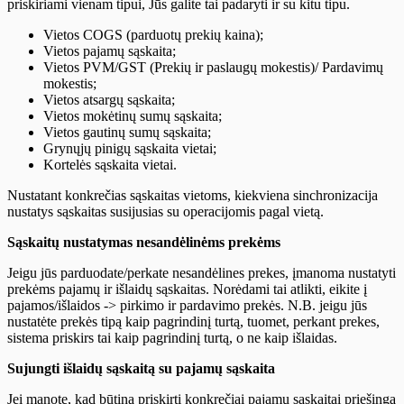
priskiriami vienam tipui, Jūs galite tai padaryti ir su kitu tipu.
Vietos COGS (parduotų prekių kaina);
Vietos pajamų sąskaita;
Vietos PVM/GST (Prekių ir paslaugų mokestis)/ Pardavimų
mokestis;
Vietos atsargų sąskaita;
Vietos mokėtinų sumų sąskaita;
Vietos gautinų sumų sąskaita;
Grynųjų pinigų sąskaita vietai;
Kortelės sąskaita vietai.
Nustatant konkrečias sąskaitas vietoms, kiekviena sinchronizacija
nustatys sąskaitas susijusias su operacijomis pagal vietą.
Sąskaitų nustatymas nesandėlinėms prekėms
Jeigu jūs parduodate/perkate nesandėlines prekes, įmanoma nustatyti
prekėms pajamų ir išlaidų sąskaitas. Norėdami tai atlikti, eikite į
pajamos/išlaidos -> pirkimo ir pardavimo prekės. N.B. jeigu jūs
nustatėte prekės tipą kaip pagrindinį turtą, tuomet, perkant prekes,
sistema priskirs tai kaip pagrindinį turtą, o ne kaip išlaidas.
Sujungti išlaidų sąskaitą su pajamų sąskaita
Jei manote, kad būtina priskirti konkrečiai pajamų sąskaitai priešingą