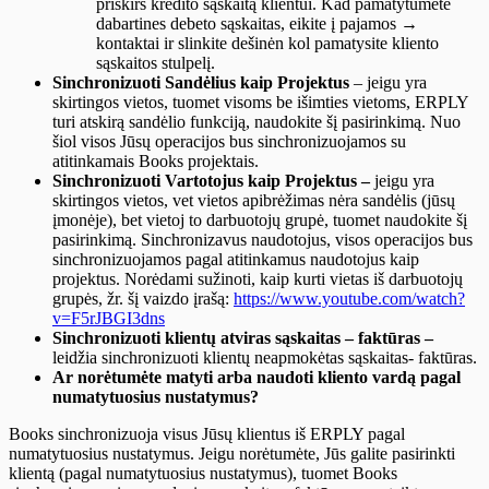
priskirs kredito sąskaitą klientui. Kad pamatytumėte
dabartines debeto sąskaitas, eikite į pajamos →
kontaktai ir slinkite dešinėn kol pamatysite kliento
sąskaitos stulpelį.
Sinchronizuoti Sandėlius kaip Projektus
– jeigu yra
skirtingos vietos, tuomet visoms be išimties vietoms, ERPLY
turi atskirą sandėlio funkciją, naudokite šį pasirinkimą. Nuo
šiol visos Jūsų operacijos bus sinchronizuojamos su
atitinkamais Books projektais.
Sinchronizuoti Vartotojus kaip Projektus –
jeigu yra
skirtingos vietos, vet vietos apibrėžimas nėra sandėlis (jūsų
įmonėje), bet vietoj to darbuotojų grupė, tuomet naudokite šį
pasirinkimą. Sinchronizavus naudotojus, visos operacijos bus
sinchronizuojamos pagal atitinkamus naudotojus kaip
projektus. Norėdami sužinoti, kaip kurti vietas iš darbuotojų
grupės, žr. šį vaizdo įrašą:
https://www.youtube.com/watch?
v=F5rJBGI3dns
Sinchronizuoti klientų atviras sąskaitas – faktūras –
leidžia sinchronizuoti klientų neapmokėtas sąskaitas- faktūras.
Ar norėtumėte matyti arba naudoti kliento vardą pagal
numatytuosius nustatymus?
Books sinchronizuoja visus Jūsų klientus iš ERPLY pagal
numatytuosius nustatymus. Jeigu norėtumėte, Jūs galite pasirinkti
klientą (pagal numatytuosius nustatymus), tuomet Books