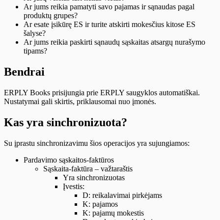
Ar jums reikia pamatyti savo pajamas ir sąnaudas pagal
produktų grupes?
Ar esate įsikūrę ES ir turite atskirti mokesčius kitose ES
šalyse?
Ar jums reikia paskirti sąnaudų sąskaitas atsargų nurašymo
tipams?
Bendrai
ERPLY Books prisijungia prie ERPLY saugyklos automatiškai.
Nustatymai gali skirtis, priklausomai nuo įmonės.
Kas yra sinchronizuota?
Su įprastu sinchronizavimu šios operacijos yra sujungiamos:
Pardavimo sąskaitos-faktūros
Sąskaita-faktūra – važtaraštis
Yra sinchronizuotas
Įvestis:
D: reikalavimai pirkėjams
K: pajamos
K: pajamų mokestis