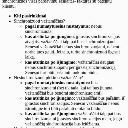
sinchronizuos visas pardavimų sąskaitas- faktūras su pateiktu
klientu.
Kiti pasirinkimai
Sinchronizuoti važtaraščius?
pagal numatytuosius nustatymus:
nebus
sinchronizuota;
kas atsitinka po įjungimo
: įprastos sinchronizacijos
atvejais, važtaraščiai taip pat bus sinchronizuojami.
Senesni važtaraščiai nebus sinchronizuojami, nebent
norite juos gauti. Jei taip, turite sinchronizuoti ilgesnį
laiką.
kas atsitinka po išjungimo:
važtaraščiai daugiau
nebus sinchronizuojami per įprastą sinchronizaciją.
Senesni turi būti pašalinti rankiniu būdu.
Nesinchronizuoti pirkimo važtaraščių?
pagal numatytuosius nustatymus:
bus
sinchronizuojami (bet tik tada, kai tai bus įjungta,
važtaraščiai bus bendrai sinchronizuojami);
kas atsitinka po įjungimo:
važtaraščiai bus pašalinti iš
įprastos sinchronizacijos. Senesni važtaraščiai nebus
ištrinti, jie turi būti pašalinti rankiniu būdu.
kas atsitinka po išjungimo:
važtaraščiai taip pat bus
sinchronizuojami įprastos sinchronizacijos metu, jeigu
važtaraščių sinchronizacija bus leidžiama.