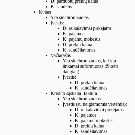
D: parduotų prekių kaina
K: sandėlis
Kvitas
Yra sinchronizuotas
Įvestis:
D: reikalavimai pirkėjams
K: pajamos
K: pajamų mokestis
D: prekių kaina
K: sandėliavimas
Važtaraštis
Yra sinchronizuotas, kai yra
tinkamai suformuotas (žiūrėti
daugiau)
Įvestis:
D: prekių kaina
K: sandėliavimas
Kredito sąskaita- faktūra
Yra sinchronizuotas
Įvestis (su neigiamomis vertėmis):
D: reikalavimai pirkėjams
K: pajamos
K: pajamų mokestis
D: prekių kaina
K: sandėliavimas