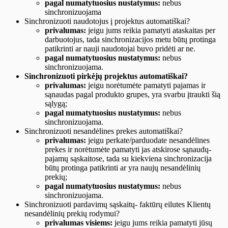
pagal numatytuosius nustatymus:
nebus
sinchronizuojama
Sinchronizuoti naudotojus į projektus automatiškai?
privalumas:
jeigu jums reikia pamatyti ataskaitas per
darbuotojus, tada sinchronizacijos metu būtų protinga
patikrinti ar nauji naudotojai buvo pridėti ar ne.
pagal numatytuosius nustatymus:
nebus
sinchronizuojama.
Sinchronizuoti pirkėjų projektus automatiškai?
privalumas:
jeigu norėtumėte pamatyti pajamas ir
sąnaudas pagal produkto grupes, yra svarbu įtraukti šią
sąlygą;
pagal numatytuosius nustatymus:
nebus
sinchronizuojama.
Sinchronizuoti nesandėlines prekes automatiškai?
privalumas:
jeigu perkate/parduodate nesandėlines
prekes ir norėtumėte pamatyti jas atskirose sąnaudų-
pajamų sąskaitose, tada su kiekviena sinchronizacija
būtų protinga patikrinti ar yra naujų nesandėlinių
prekių;
pagal numatytuosius nustatymus:
nebus
sinchronizuojama.
Sinchronizuoti pardavimų sąskaitų- faktūrų eilutes Klientų
nesandėlinių prekių rodymui?
privalumas visiems:
jeigu jums reikia pamatyti jūsų