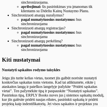
sinchronizuojama.
apribojimai:
šis pasirinkimas yra įmanomas tik
klientams su Dideliu Kainų Nustaymo Planu.
Sinchronizuoti atsargų nurašymus?
pagal numatytuosius nustatymus:
bus
sinchronizuojama
Sinchronizuoti atsargų registracijas?
pagal numatytuosius nustatymus:
bus
sinchronizuojama
Sinchronizuoti atsargų perkėlimą?
pagal numatytuosius nustatymus:
bus
sinchronizuojama
Kiti nustatymai
Nustatyti sąskaitos rodymo taisykles
Jeigu jūs turite kelias vietas, tuomet jūs galbūt norėsite nustatyti
konkrečias sąskaitas toms vietoms. Kad tai atliktumėte, eikite į
ataskaitos langą ir paieškos langelyje įrašykite “Pridėti sąskaitas
vietai”. Ten pažymėkite tipą ir paspauskite “Nustatyti sąskaitas”.
Pasirinkus tipą, ERPLY Books nuves jus į sistemos sąskaitų modulį,
kur jūs galėsite pridėti naujas eilutes, pasirinkti sąskaitą ir pridėti
projektą kaip indentifikatorių. Jei visos sąskaitos ir projektas yra