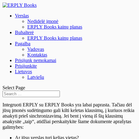
Verslas
Nedidelė įmonė
ERPLY Books kainų planas
Buhalterė
ERPLY Books kainų planas
Pagalba
Vadovas
Kontaktas
Prisijunk nemokamai
Prisijunkite
Lietuvos
Latviešu
Select Page
Integruoti ERPLY su ERPLY Books yra labai paprasta. Tačiau dėl
jūsų įmonės sudėtingumo gali kilti keletas klausimų, į kuriuos reikia
atsakyti prieš sinchronizavimą. Jei bent į vieną iš šių klausimų
atsakysite „taip“, atidžiai perskaitykite šiame dokumente aprašytas
galimybes:
Ar jūsų verslas turi kelias vietas?