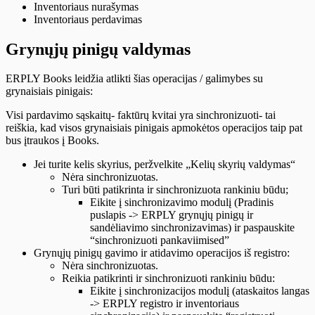
Inventoriaus nurašymas
Inventoriaus perdavimas
Grynųjų pinigų valdymas
ERPLY Books leidžia atlikti šias operacijas / galimybes su
grynaisiais pinigais:
Visi pardavimo sąskaitų- faktūrų kvitai yra sinchronizuoti- tai
reiškia, kad visos grynaisiais pinigais apmokėtos operacijos taip pat
bus įtraukos į Books.
Jei turite kelis skyrius, peržvelkite „Kelių skyrių valdymas“
Nėra sinchronizuotas.
Turi būti patikrinta ir sinchronizuota rankiniu būdu;
Eikite į sinchronizavimo modulį (Pradinis
puslapis -> ERPLY grynųjų pinigų ir
sandėliavimo sinchronizavimas) ir paspauskite
“sinchronizuoti pankaviimised”
Grynųjų pinigų gavimo ir atidavimo operacijos iš registro:
Nėra sinchronizuotas.
Reikia patikrinti ir sinchronizuoti rankiniu būdu:
Eikite į sinchronizacijos modulį (ataskaitos langas
-> ERPLY registro ir inventoriaus