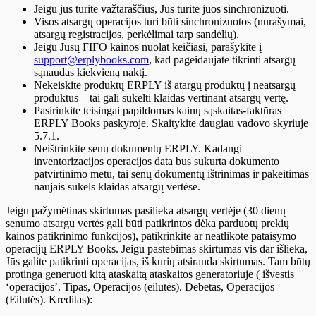
Jeigu jūs turite važtaraščius, Jūs turite juos sinchronizuoti.
Visos atsargų operacijos turi būti sinchronizuotos (nurašymai,
atsargų registracijos, perkėlimai tarp sandėlių).
Jeigu Jūsų FIFO kainos nuolat keičiasi, parašykite į
support@erplybooks.com
, kad pageidaujate tikrinti atsargų
sąnaudas kiekvieną naktį.
Nekeiskite produktų ERPLY iš atargų produktų į neatsargų
produktus – tai gali sukelti klaidas vertinant atsargų vertę.
Pasirinkite teisingai papildomas kainų sąskaitas-faktūras
ERPLY Books paskyroje. Skaitykite daugiau vadovo skyriuje
5.7.1.
Neištrinkite senų dokumentų ERPLY. Kadangi
inventorizacijos operacijos data bus sukurta dokumento
patvirtinimo metu, tai senų dokumentų ištrinimas ir pakeitimas
naujais sukels klaidas atsargų vertėse.
Jeigu pažymėtinas skirtumas pasilieka atsargų vertėje (30 dienų
senumo atsargų vertės gali būti patikrintos dėka parduotų prekių
kainos patikrinimo funkcijos), patikrinkite ar neatlikote pataisymo
operacijų ERPLY Books. Jeigu pastebimas skirtumas vis dar išlieka,
Jūs galite patikrinti operacijas, iš kurių atsiranda skirtumas. Tam būtų
protinga generuoti kitą ataskaitą ataskaitos generatoriuje ( išvestis
‘operacijos’. Tipas, Operacijos (eilutės). Debetas, Operacijos
(Eilutės). Kreditas):