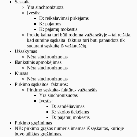
Sąskaita
Yra sinchronizuota
Įvestis:
D: reikalavimai pirkėjams
K: pajamos
K: pajamų mokestis
Prekių kaina turi būti rodoma važtaraštyje – tai reiškia,
kad suminė sąskaita- faktūra turi būti panaudota tik
sudarant sąskaitą iš važtaraščių.
Užsakymas
Nėra sinchronizuotas
Išankstinis apmokėjimas
Nėra sinchronizuotas
Kursas
Nėra sinchronizuotas
Pirkimo sąskaitos- faktūros:
Pirkimo sąskaita- faktūra- važtaraštis
Yra sinchronizuotas
Įvestis:
D: sandėliavimas
K: skolos tiekėjams
D: pajamų mokestis
Pirkimo grąžinimas
NB: pirkimo grąžos numeris imamas iš sąskaitos, kurioje
buvo atliktas grąžinimas.