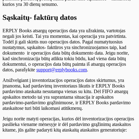
kurios yra 30 dienų senumo.
Sąskaitų- faktūrų datos
ERPLY Books atsargų operacijos data yra užrakinta, vartotojas
negali jos keisti. Tai yra momentas, kai operacija yra patvirtinta.
Todėl ji gali skirtis nuo operacijos datos. Pagal numatytuosius
nustatymus, sąskaitos- faktūros yra sinchronizuojamos taip, kad
dokumento ir operacijos data būtų dokumento data. Jeigu norite,
kad sinchronizacija būtų atlikta tokiu būdu, kad viena data būtų
dokumentui, o operacijos data būtų paimta iš atsargų operacijos
datos, parašykite
support@erplybooks.com
.
Atsižvelgiant į inventorizacijos operacijos datos skirtumus, yra
įmanoma, kad pardavimų inventoriaus likutis ir ERPLY Books
pardavimo ataskaita nesutampa vienas su kitu. Dėl FIFO atsargų
apskaitos metodo tai yra suprantama situacija ir apskaitos
pardavimo-pardavimo grąžinimuose, ir ERPLY Books pardavimo
ataskaitose turi būti laikomasi atitikmenų.
Jeigu norite matyti operacijas, kurios dėl inventorizacijos operacijos
pasilieka viename mėnesyje ir dėl pardavimo grąžinimų ataskaitos
kitame, jūs galite padaryti kitą ataskaitą ataskaitos generatoriuje: