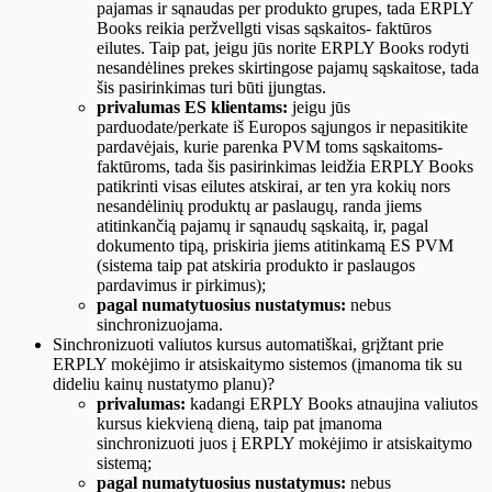
pajamas ir sąnaudas per produkto grupes, tada ERPLY
Books reikia peržvellgti visas sąskaitos- faktūros
eilutes. Taip pat, jeigu jūs norite ERPLY Books rodyti
nesandėlines prekes skirtingose pajamų sąskaitose, tada
šis pasirinkimas turi būti įjungtas.
privalumas ES klientams:
jeigu jūs
parduodate/perkate iš Europos sąjungos ir nepasitikite
pardavėjais, kurie parenka PVM toms sąskaitoms-
faktūroms, tada šis pasirinkimas leidžia ERPLY Books
patikrinti visas eilutes atskirai, ar ten yra kokių nors
nesandėlinių produktų ar paslaugų, randa jiems
atitinkančią pajamų ir sąnaudų sąskaitą, ir, pagal
dokumento tipą, priskiria jiems atitinkamą ES PVM
(sistema taip pat atskiria produkto ir paslaugos
pardavimus ir pirkimus);
pagal numatytuosius nustatymus:
nebus
sinchronizuojama.
Sinchronizuoti valiutos kursus automatiškai, grįžtant prie
ERPLY mokėjimo ir atsiskaitymo sistemos (įmanoma tik su
dideliu kainų nustatymo planu)?
privalumas:
kadangi ERPLY Books atnaujina valiutos
kursus kiekvieną dieną, taip pat įmanoma
sinchronizuoti juos į ERPLY mokėjimo ir atsiskaitymo
sistemą;
pagal numatytuosius nustatymus:
nebus