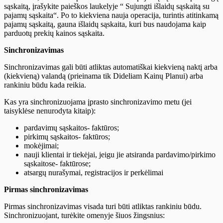
sąskaitą, įrašykite paieškos laukelyje “ Sujungti išlaidų sąskaitą su
pajamų sąskaita“. Po to kiekviena nauja operacija, turintis atitinkamą
pajamų sąskaitą, gauna išlaidų sąskaita, kuri bus naudojama kaip
parduotų prekių kainos sąskaita.
Sinchronizavimas
Sinchronizavimas gali būti atliktas automatiškai kiekvieną naktį arba
(kiekvieną) valandą (prieinama tik Dideliam Kainų Planui) arba
rankiniu būdu kada reikia.
Kas yra sinchronizuojama įprasto sinchronizavimo metu (jei
taisyklėse nenurodyta kitaip):
pardavimų sąskaitos- faktūros;
pirkimų sąskaitos- faktūros;
mokėjimai;
nauji klientai ir tiekėjai, jeigu jie atsiranda pardavimo/pirkimo
sąskaitose- faktūrose;
atsargų nurašymai, registracijos ir perkėlimai
Pirmas sinchronizavimas
Pirmas sinchronizavimas visada turi būti atliktas rankiniu būdu.
Sinchronizuojant, turėkite omenyje šiuos žingsnius: